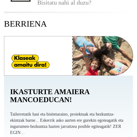
Bisitatu nahi al duzu?
BERRIENA
IKASTURTE AMAIERA
MANCOEDUCAN!
Tailerretatik hasi eta bisitetaraino, proiektuak eta hezkuntza-
ekintzak barne... Eskerrik asko aurten ere gurekin egoteagatik eta
ingurumen-hezkuntza hazten jarraitzea posible egiteagatik! ZER
EGIN…