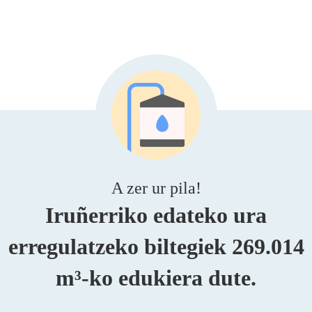
A zer ur pila!
Iruñerriko edateko ura
erregulatzeko biltegiek 269.014
m³-ko edukiera dute.