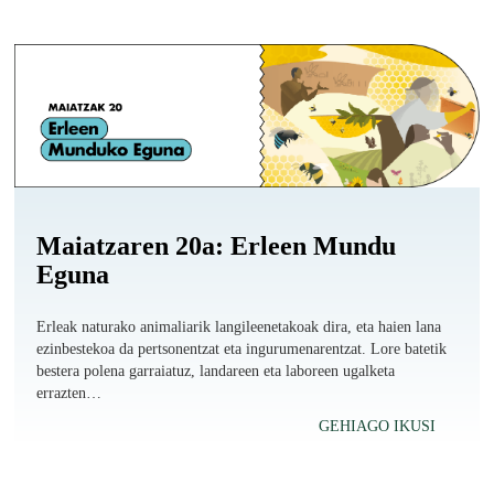
Maiatzaren 20a: Erleen Mundu
Eguna
Erleak naturako animaliarik langileenetakoak dira, eta haien lana
ezinbestekoa da pertsonentzat eta ingurumenarentzat. Lore batetik
bestera polena garraiatuz, landareen eta laboreen ugalketa
errazten…
GEHIAGO IKUSI