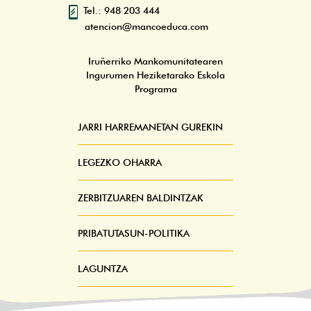
Tel.: 948 203 444
atencion@mancoeduca.com
Iruñerriko Mankomunitatearen
Ingurumen Heziketarako Eskola
Programa
JARRI HARREMANETAN GUREKIN
Pie
Menú
LEGEZKO OHARRA
ZERBITZUAREN BALDINTZAK
PRIBATUTASUN-POLITIKA
LAGUNTZA