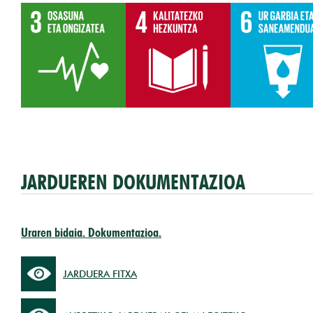
JARDUEREN DOKUMENTAZIOA
Uraren bidaia. Dokumentazioa.
JARDUERA FITXA