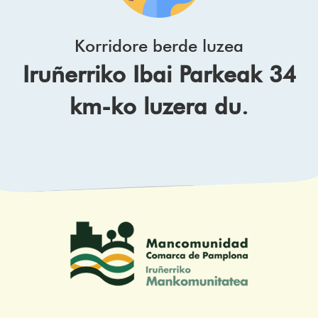
Korridore berde luzea
Iruñerriko Ibai Parkeak 34
km-ko luzera du.