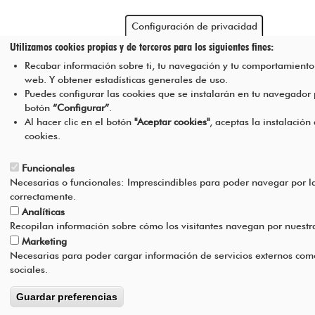
Configuración de privacidad
Utilizamos cookies propias y de terceros para los siguientes fines:
Recabar información sobre ti, tu navegación y tu comportamiento 
web. Y obtener estadísticas generales de uso.
Puedes configurar las cookies que se instalarán en tu navegador
botón
“Configurar”
.
Al hacer clic en el botón
"Aceptar cookies"
, aceptas la instalación
cookies.
Funcionales
Necesarias o funcionales: Imprescindibles para poder navegar por l
correctamente.
Analíticas
Recopilan información sobre cómo los visitantes navegan por nuest
Marketing
Necesarias para poder cargar información de servicios externos com
sociales.
Guardar preferencias