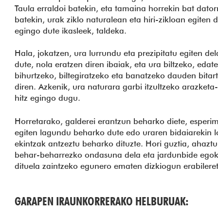
Taula erraldoi batekin, eta tamaina horrekin bat dato
batekin, urak ziklo naturalean eta hiri-zikloan egiten 
egingo dute ikasleek, taldeka.
Hala, jokatzen, ura lurrundu eta prezipitatu egiten del
dute, nola eratzen diren ibaiak, eta ura biltzeko, edat
bihurtzeko, biltegiratzeko eta banatzeko dauden bitar
diren. Azkenik, ura naturara garbi itzultzeko arazket
hitz egingo dugu.
Horretarako, galderei erantzun beharko diete, esperi
egiten lagundu beharko dute edo uraren bidaiarekin l
ekintzak antzeztu beharko dituzte. Hori guztia, ahazt
behar-beharrezko ondasuna dela eta jardunbide egoki
dituela zaintzeko egunero ematen dizkiogun erabil
GARAPEN IRAUNKORRERAKO HELBURUAK: