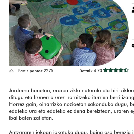
Participantes:
2275
5etatik 4.70
Jarduera honetan, uraren ziklo naturala eta hiri-ziklo
ditugu eta Iruñerria urez hornitzeko iturrien berri iza
Horrez gain, oinarrizko nozioetan sakonduko dugu, be
edateko ura eta edateko ez dena bereiztean, uraren 
ibai baten zatietan.
Antzararen jokoan jokatuko dugu, baina oso berezia 