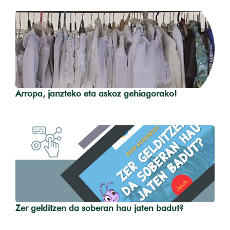
Arropa, janzteko eta askoz gehiagorako!
Zer gelditzen da soberan hau jaten badut?