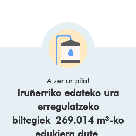
A zer ur pila!
Iruñerriko edateko ura
erregulatzeko
biltegiek 269.014 m³-ko
edukiera dute.