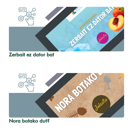
Zerbait ez dator bat
Nora botako dut?