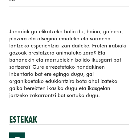
Janariak gu elikatzeko balio du, baina, gainera,
plazera eta atsegina emateko eta sormena
lantzeko esperientzia izan daiteke. Fruten irabiaki
gozoak prestatzera animatuko zara? Eta
bananekin eta marrubiekin bolido ikusgarri bat
sortzera? Gure errezetetako hondakinen
inbentario bat ere egingo dugu, gai
organikoetako edukiontzira bota ahal izateko
gaika bereizten ikasiko dugu eta ikasgelan
jartzeko zakarrontzi bat sortuko dugu.
ESTEKAK