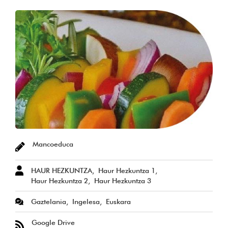
Mancoeduca
HAUR HEZKUNTZA
Haur Hezkuntza 1
Haur Hezkuntza 2
Haur Hezkuntza 3
Gaztelania
Ingelesa
Euskara
Google Drive