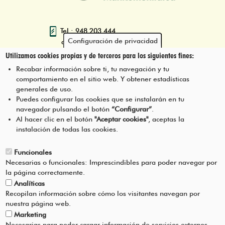
Tel.: 948 203 444
Configuración de privacidad
atencion@mancoeduca.com
Utilizamos cookies propias y de terceros para los siguientes fines:
Iruñerriko Mankomunitatearen
Recabar información sobre ti, tu navegación y tu
Ingurumen Heziketarako Eskola
comportamiento en el sitio web. Y obtener estadísticas
Programa
generales de uso.
Puedes configurar las cookies que se instalarán en tu
navegador pulsando el botón
“Configurar”
.
JARRI HARREMANETAN GUREKIN
Pie
Al hacer clic en el botón
"Aceptar cookies"
, aceptas la
instalación de todas las cookies.
Menú
LEGEZKO OHARRA
Funcionales
Necesarias o funcionales: Imprescindibles para poder navegar por
ZERBITZUAREN BALDINTZAK
la página correctamente.
Analíticas
PRIBATUTASUN-POLITIKA
Recopilan información sobre cómo los visitantes navegan por
nuestra página web.
Marketing
LAGUNTZA
Necesarias para poder cargar información de servicios externos