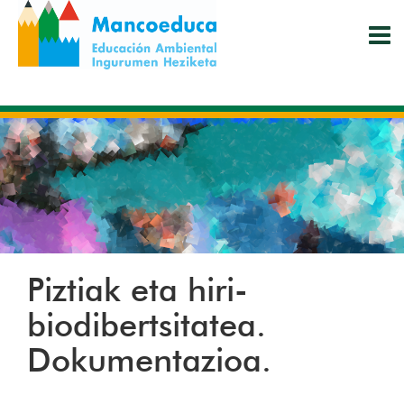
Skip
to
main
content
Piztiak eta hiri-
biodibertsitatea.
Dokumentazioa.
INSTAGRAM
TWITTER
FACEBO
WHAT