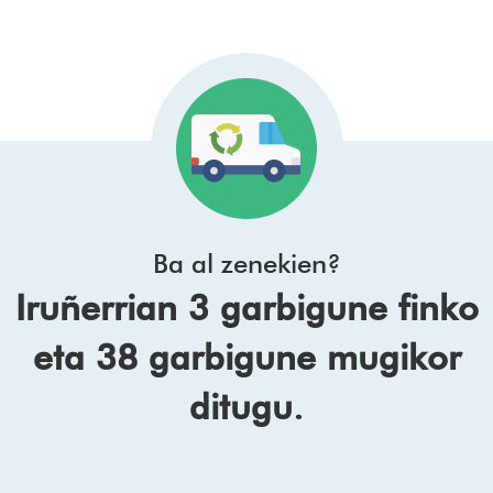
Ba al zenekien?
Iruñerrian 3 garbigune finko
eta 38 garbigune mugikor
ditugu.