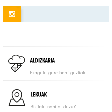
ALDIZKARIA
Ezagutu gure berri guztiak!
LEKUAK
Bisitatu nahi al duzu?