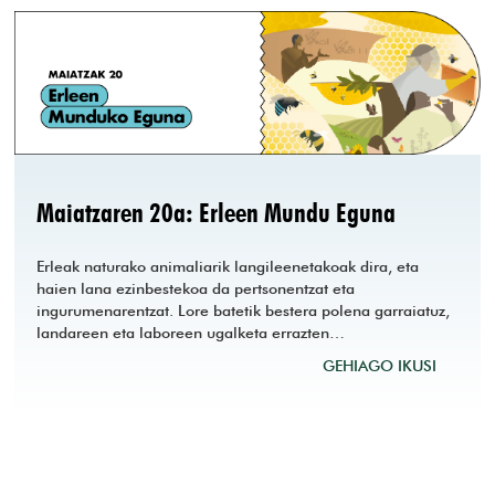
Maiatzaren 20a: Erleen Mundu Eguna
Erleak naturako animaliarik langileenetakoak dira, eta
haien lana ezinbestekoa da pertsonentzat eta
ingurumenarentzat. Lore batetik bestera polena garraiatuz,
landareen eta laboreen ugalketa errazten…
GEHIAGO IKUSI