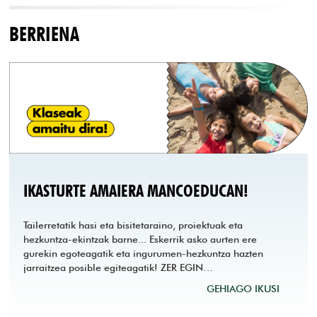
BERRIENA
IKASTURTE AMAIERA MANCOEDUCAN!
Tailerretatik hasi eta bisitetaraino, proiektuak eta
hezkuntza-ekintzak barne... Eskerrik asko aurten ere
gurekin egoteagatik eta ingurumen-hezkuntza hazten
jarraitzea posible egiteagatik! ZER EGIN…
GEHIAGO IKUSI