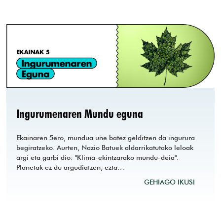
Ingurumenaren Mundu eguna
Ekainaren 5ero, mundua une batez gelditzen da ingurura
begiratzeko. Aurten, Nazio Batuek aldarrikatutako leloak
argi eta garbi dio: "Klima-ekintzarako mundu-deia".
Planetak ez du argudiatzen, ezta…
GEHIAGO IKUSI