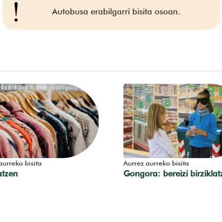
Autobusa erabilgarri bisita osoan.
aurreko bisita
Aurrez aurreko bisita
atzen
Gongora: bereizi birzikla