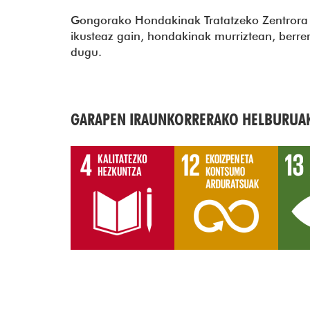
Gongorako Hondakinak Tratatzeko Zentrora e
ikusteaz gain, hondakinak murriztean, berrer
dugu.
GARAPEN IRAUNKORRERAKO HELBURUA