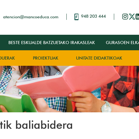
948 203 444
atencion@mancoeduca.com
BESTE ESKUALDE BATZUETAKO IRAKASLEAK
GURASOEN ELK
DUERAK
PROIEKTUAK
UNITATE DIDAKTIKOAK
ik baliabidera