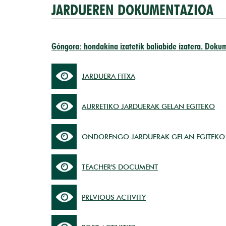
JARDUEREN DOKUMENTAZIOA
Góngora: hondakina izatetik baliabide izatera. Doku
JARDUERA FITXA
AURRETIKO JARDUERAK GELAN EGITEKO
ONDORENGO JARDUERAK GELAN EGITEKO
TEACHER'S DOCUMENT
PREVIOUS ACTIVITY