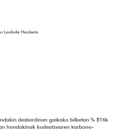
ko Lanbide Heziketa
hondakin desberdinen gaikako bilketan % 51tik
errian hondakinak kudeatzearen karbono-