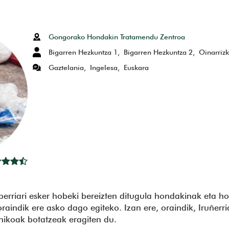
BOOK
TSAPP
Gongorako Hondakin Tratamendu Zentroa
Bigarren Hezkuntza 1
Bigarren Hezkuntza 2
Oinarriz
Gaztelania
Ingelesa
Euskara
 berriari esker hobeki bereizten ditugula hondakinak eta 
 oraindik ere asko dago egiteko. Izan ere, oraindik, Iruñ
nikoak botatzeak eragiten du.