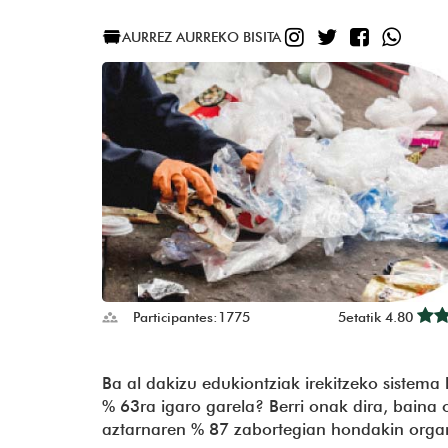
INSTAGRAM
TWITTER
FACE
WHA
AURREZ AURREKO BISITA
Participantes:
1775
5etatik 4.80
Ba al dakizu edukiontziak irekitzeko sistema
% 63ra igaro garela? Berri onak dira, baina
aztarnaren % 87 zabortegian hondakin orga