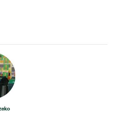
tzeko