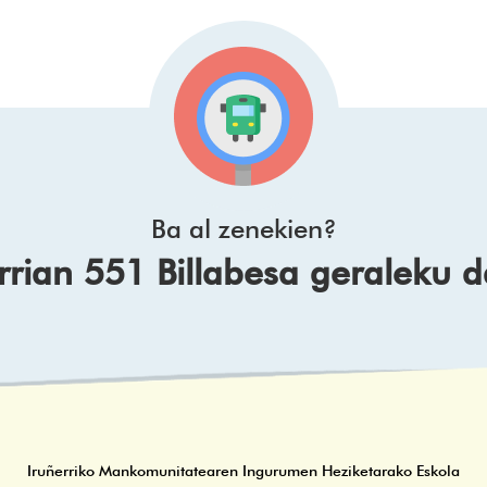
Ba al zenekien?
rrian 551 Billabesa geraleku 
Iruñerriko Mankomunitatearen Ingurumen Heziketarako Eskola