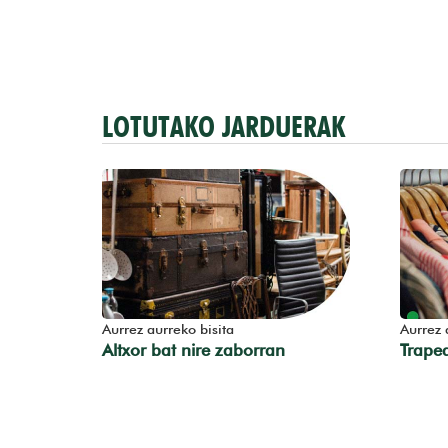
LOTUTAKO JARDUERAK
Aurrez aurreko bisita
Aurrez 
Altxor bat nire zaborran
Trape