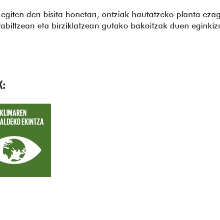
giten den bisita honetan, ontziak hautatzeko planta eza
abiltzean eta birziklatzean gutako bakoitzak duen eginkiz
K: