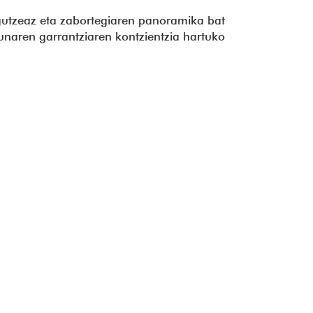
gutzeaz eta zabortegiaren panoramika bat
unaren garrantziaren kontzientzia hartuko