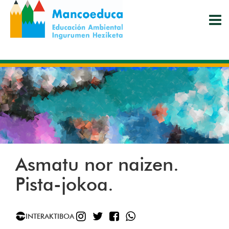
Skip
to
main
content
Asmatu nor naizen.
Pista-jokoa.
INSTAGRAM
TWITTER
FACEBOOK
WHATSAPP
INTERAKTIBOA