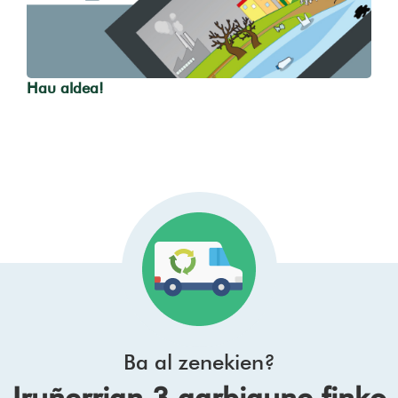
Hau aldea!
Ba al zenekien?
Iruñerrian 3 garbigune finko