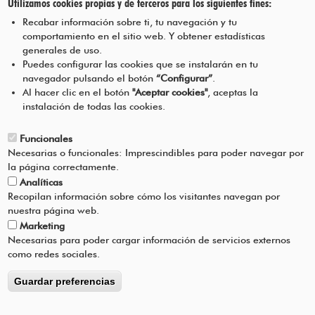
Utilizamos cookies propias y de terceros para los siguientes fines:
Iruñerriko Mankomunitatearen
Recabar información sobre ti, tu navegación y tu
Ingurumen Heziketarako Eskola
comportamiento en el sitio web. Y obtener estadísticas
Programa
generales de uso.
Puedes configurar las cookies que se instalarán en tu
navegador pulsando el botón
“Configurar”
.
JARRI HARREMANETAN GUREKIN
Pie
Al hacer clic en el botón
"Aceptar cookies"
, aceptas la
instalación de todas las cookies.
Menú
LEGEZKO OHARRA
Funcionales
Necesarias o funcionales: Imprescindibles para poder navegar por
ZERBITZUAREN BALDINTZAK
la página correctamente.
Analíticas
PRIBATUTASUN-POLITIKA
Recopilan información sobre cómo los visitantes navegan por
nuestra página web.
Marketing
LAGUNTZA
Necesarias para poder cargar información de servicios externos
como redes sociales.
Guardar preferencias