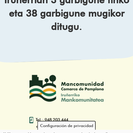
eta 38 garbigune mugikor
ditugu.
Tel.: 948 203 444
Configuración de privacidad
atencion@mancoeduca.com