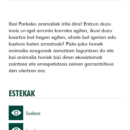
Ibai Parkeko animaliak iritsi dira! Entzun duzu
inoiz ur-igel arrunta korroka egiten, ikusi duzu
koartza bat hegan egiten, ahate bat igerian edo
kastore baten arrastoak? Pista-joko honek
animalia ezagunak asmatzen laguntzen du eta
bai animalia horiek bizi diren ekosistemak
zaintzea eta errespetatzea zeinen garrantzitsua
den ulertzen ere.
ESTEKAK
Euskera