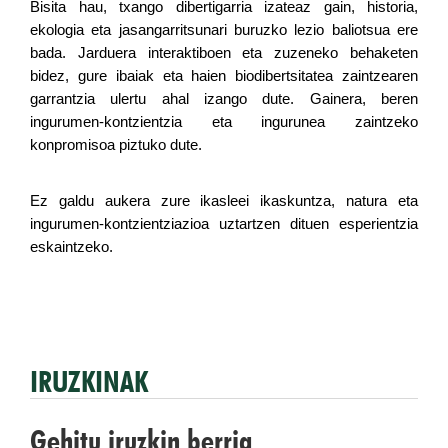
Bisita hau, txango dibertigarria izateaz gain, historia, 
ekologia eta jasangarritsunari buruzko lezio baliotsua ere 
bada. Jarduera interaktiboen eta zuzeneko behaketen 
bidez, gure ibaiak eta haien biodibertsitatea zaintzearen 
garrantzia ulertu ahal izango dute. Gainera, beren 
ingurumen-kontzientzia eta ingurunea zaintzeko 
konpromisoa piztuko dute.
Ez galdu aukera zure ikasleei ikaskuntza, natura eta 
ingurumen-kontzientziazioa uztartzen dituen esperientzia 
eskaintzeko.
IRUZKINAK
Gehitu iruzkin berria