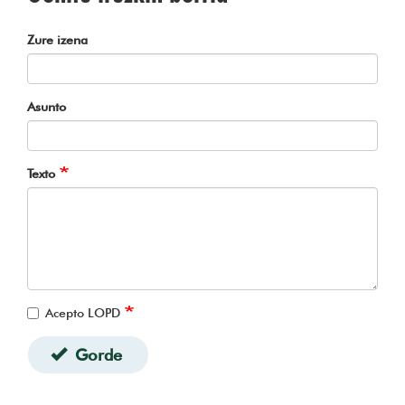
Zure izena
Asunto
Texto
Acepto LOPD
Gorde