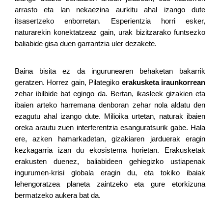
arrasto eta lan nekaezina aurkitu ahal izango dute 
itsasertzeko enborretan. Esperientzia horri esker, 
naturarekin konektatzeaz gain, urak bizitzarako funtsezko 
baliabide gisa duen garrantzia uler dezakete.
Baina bisita ez da ingurunearen behaketan bakarrik 
geratzen. Horrez gain, Pilategiko 
erakusketa iraunkorrean
zehar ibilbide bat egingo da. Bertan, ikasleek gizakien eta 
ibaien arteko harremana denboran zehar nola aldatu den 
ezagutu ahal izango dute. Milioika urtetan, naturak ibaien 
oreka arautu zuen interferentzia esanguratsurik gabe. Hala 
ere, azken hamarkadetan, gizakiaren jarduerak eragin 
kezkagarria izan du ekosistema horietan. Erakusketak 
erakusten duenez, baliabideen gehiegizko ustiapenak 
ingurumen-krisi globala eragin du, eta tokiko ibaiak 
lehengoratzea planeta zaintzeko eta gure etorkizuna 
bermatzeko aukera bat da.