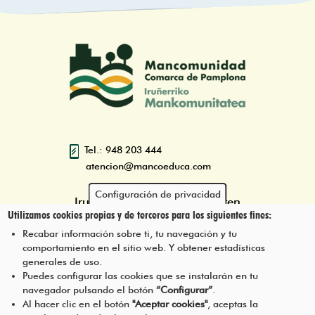
Tel.: 948 203 444
atencion@mancoeduca.com
Configuración de privacidad
Iruñerriko Mankomunitatearen
Utilizamos cookies propias y de terceros para los siguientes fines:
Ingurumen Heziketarako Eskola
Programa
Recabar información sobre ti, tu navegación y tu
comportamiento en el sitio web. Y obtener estadísticas
generales de uso.
Puedes configurar las cookies que se instalarán en tu
navegador pulsando el botón
“Configurar”
.
JARRI HARREMANETAN GUREKIN
Pie
Al hacer clic en el botón
"Aceptar cookies"
, aceptas la