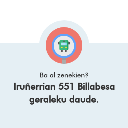
Ba al zenekien?
Iruñerrian 551 Billabesa
geraleku daude.