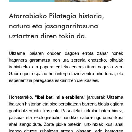
Atarrabiako Pilategia historia,
natura eta jasangarritasuna
uztartzen diren tokia da.
Ultzama ibaiaren ondoan dagoen errota zahar honek 
iraganera garamatza non ura zereala ehotzeko, oihalak 
irabiatzeko eta papera egiteko energia-iturri nagusia zen. 
Gaur egun, espazio hori interpretazio-zentro bihurtu da, eta 
esperientzia paregabea eskaintzen die ikasleei.
Horretarako, 
"Ibai bat, mila erabilera"
 jarduerak Ultzama 
ibaiaren historian eta biodibertsitatean barrena bidaia egitera 
gonbidatzen ditu ikasleak. Pasealeku zirkular baten bidez, 
paisaia- eta ekologia-balio handiko natura-ingurunea ikusi 
ahal izango dute. Zorte pixka batekin, urtxintxak ikusi ahal 
izango dituzte zuhaitzen artean jolasean, edo kastorren 