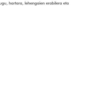
gu, hartara, lehengaien erabilera eta