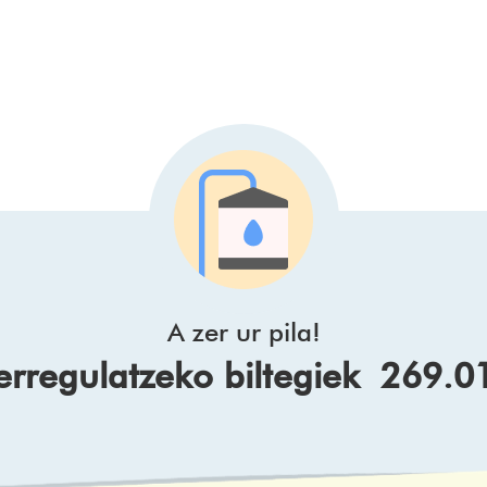
A zer ur pila!
 erregulatzeko biltegiek 269.0