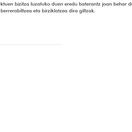
uen bizitza luzatuko duen eredu baterantz joan behar du
errerabiltzea eta birziklatzea dira giltzak.