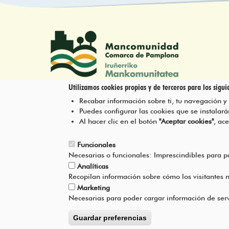
Utilizamos cookies propias y de terceros para los siguie
Recabar información sobre ti, tu navegación y
Tel.: 948 203 444
Puedes configurar las cookies que se instala
atencion@mancoeduca.com
Al hacer clic en el botón
"Aceptar cookies"
, ac
Funcionales
Necesarias o funcionales: Imprescindibles para 
Analíticas
Recopilan información sobre cómo los visitantes
Marketing
Necesarias para poder cargar información de serv
Guardar preferencias