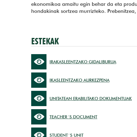
ekonomikoa amaitu egin behar da eta produkt
hondakinak sortzea murrizteko. Prebenitzea, b
ESTEKAK
IRAKASLEENTZAKO GIDALIBURUA
IKASLEENTZAKO AURKEZPENA
UNITATEAN ERABILITAKO DOKUMENTUAK
TEACHER´S DOCUMENT
STUDENT´S UNIT