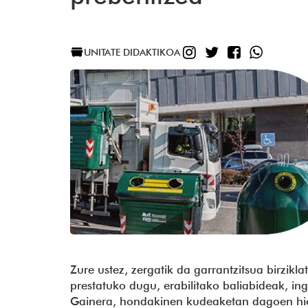
INSTAGRAM
TWITTER
FACEBO
WHAT
UNITATE DIDAKTIKOA
Zure ustez, zergatik da garrantzitsua birzik
prestatuko dugu, erabilitako baliabideak, in
Gainera, hondakinen kudeaketan dagoen hierar