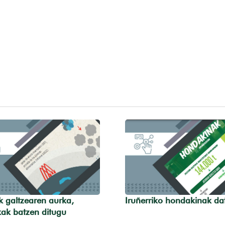
ik galtzearen aurka,
Iruñerriko hondakinak da
kak batzen ditugu