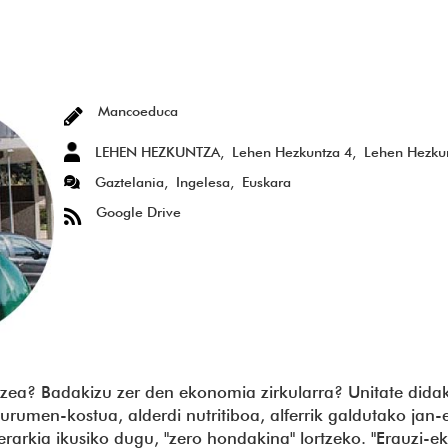
OK
SAPP
Mancoeduca
LEHEN HEZKUNTZA
Lehen Hezkuntza 4
Lehen Hezku
Gaztelania
Ingelesa
Euskara
Google Drive
latzea? Badakizu zer den ekonomia zirkularra? Unitate did
gurumen-kostua, alderdi nutritiboa, alferrik galdutako jan
kia ikusiko dugu, "zero hondakina" lortzeko. "Erauzi-ekoi