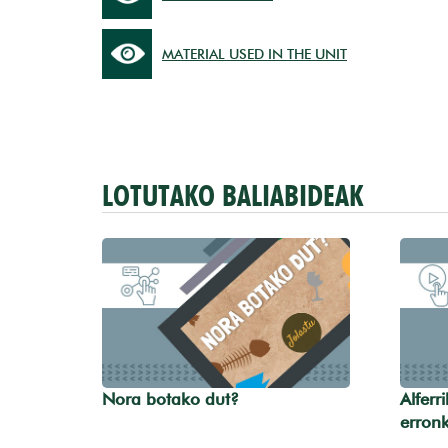
MATERIAL USED IN THE UNIT
LOTUTAKO BALIABIDEAK
Nora botako dut?
Alferr
erron