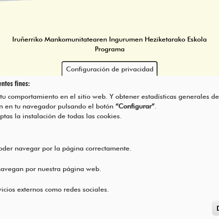
Iruñerriko Mankomunitatearen Ingurumen Heziketarako Eskola
Programa
Configuración de privacidad
ntes fines:
 tu comportamiento en el sitio web. Y obtener estadísticas generales de
rán en tu navegador pulsando el botón
“Configurar”
.
eptas la instalación de todas las cookies.
poder navegar por la página correctamente.
 navegan por nuestra página web.
icios externos como redes sociales.
Copyright ©
2026
l TODOS LOS DERECHOS RESERVADOS