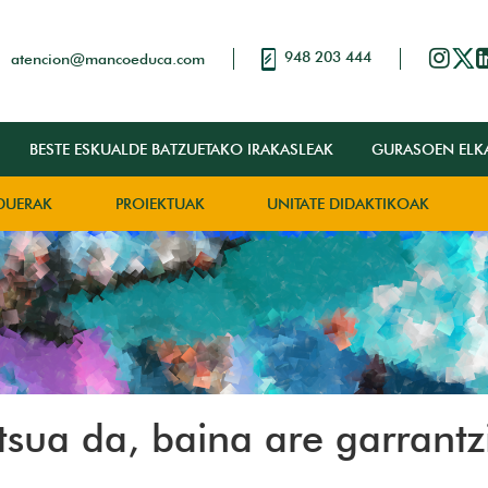
948 203 444
atencion@mancoeduca.com
BESTE ESKUALDE BATZUETAKO IRAKASLEAK
GURASOEN ELK
DUERAK
PROIEKTUAK
UNITATE DIDAKTIKOAK
itsua da, baina are garrant