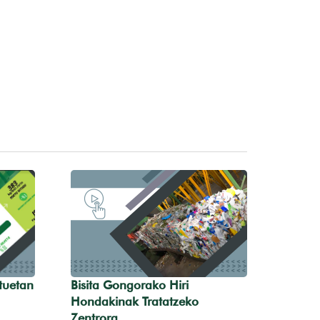
tuetan
Bisita Gongorako Hiri
Hondakinak Tratatzeko
Zentrora