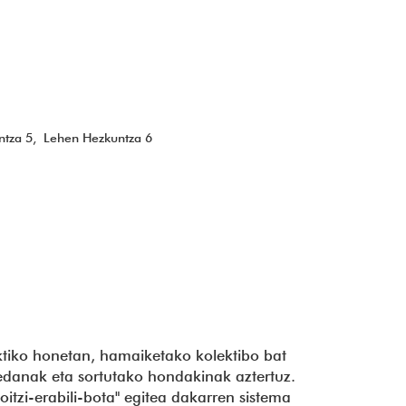
ntza 5
Lehen Hezkuntza 6
aktiko honetan, hamaiketako kolektibo bat
-edanak eta sortutako hondakinak aztertuz.
tzi-erabili-bota" egitea dakarren sistema