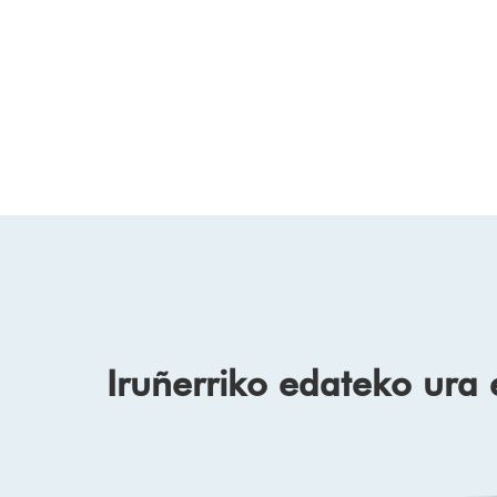
Iruñerriko edateko ura