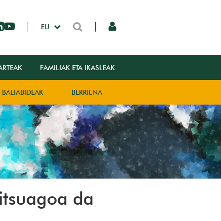
EU
ARTEAK
FAMILIAK ETA IKASLEAK
BALIABIDEAK
BERRIENA
zitsuagoa da