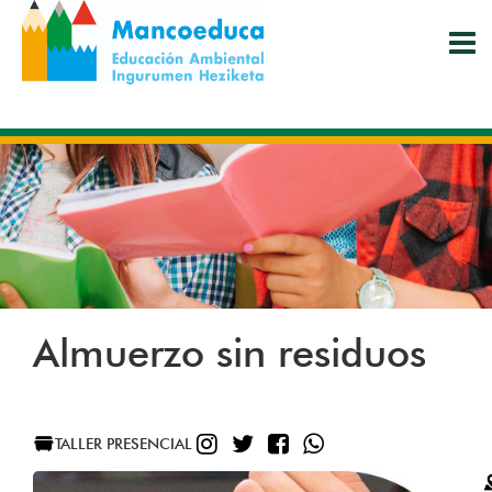
Pasar
al
contenido
principal
Almuerzo sin residuos
INSTAGRAM
TWITTER
FACEBOOK
WHATSAPP
TALLER PRESENCIAL