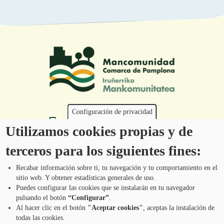
Configuración de privacidad
Tel.: 948 203 444
Utilizamos cookies propias y de
atencion@mancoeduca.com
terceros para los siguientes fines:
Programa de Educación Ambiental Escolar
de la Mancomunidad de la Comarca de
Recabar información sobre ti, tu navegación y tu comportamiento en el
Pamplona
sitio web. Y obtener estadísticas generales de uso.
Puedes configurar las cookies que se instalarán en tu navegador
pulsando el botón
“Configurar”
.
CONTÁCTANOS
Pie
Al hacer clic en el botón
"Aceptar cookies"
, aceptas la instalación de
todas las cookies.