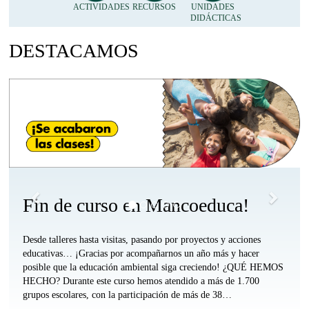
Accesos
ACTIVIDADES
RECURSOS
UNIDADES
DIDÁCTICAS
Día del Medio Ambiente
Directos
DESTACAMOS
Anónimo
Arriba
Anterior
Siguie
Accesos
Accesos
Accesos
Accesos
Directos
Directos
Directos
Directos
Profesorado
Profesorado
Apymas
Familias
Comarca
Otras
Arriba
y
Arriba
Comarcas
Alumnado
Arriba
Arriba
Fin de curso en Mancoeduca!
Desde talleres hasta visitas, pasando por proyectos y acciones
educativas… ¡Gracias por acompañarnos un año más y hacer
posible que la educación ambiental siga creciendo! ¿QUÉ HEMOS
HECHO? Durante este curso hemos atendido a más de 1.700
grupos escolares, con la participación de más de 38…