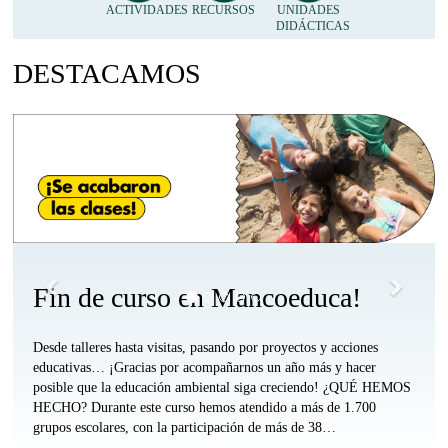
Accesos
ACTIVIDADES
RECURSOS
UNIDADES
DIDÁCTICAS
Día del Medio Ambiente
Directos
DESTACAMOS
Anónimo
Arriba
Anterior
Siguie
Accesos
Accesos
Accesos
Accesos
Directos
Directos
Directos
Directos
Profesorado
Profesorado
Apymas
Familias
Comarca
Otras
Arriba
y
Arriba
Comarcas
Alumnado
Arriba
Arriba
Fin de curso en Mancoeduca!
Desde talleres hasta visitas, pasando por proyectos y acciones
educativas… ¡Gracias por acompañarnos un año más y hacer
posible que la educación ambiental siga creciendo! ¿QUÉ HEMOS
HECHO? Durante este curso hemos atendido a más de 1.700
grupos escolares, con la participación de más de 38…