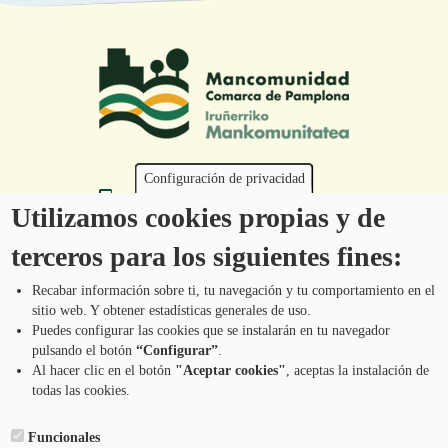
Configuración de privacidad
Tel.: 948 203 444
Utilizamos cookies propias y de
atencion@mancoeduca.com
terceros para los siguientes fines:
Programa de Educación Ambiental Escolar
de la Mancomunidad de la Comarca de
Recabar información sobre ti, tu navegación y tu comportamiento en el
Pamplona
sitio web. Y obtener estadísticas generales de uso.
Puedes configurar las cookies que se instalarán en tu navegador
pulsando el botón
“Configurar”
.
CONTÁCTANOS
Pie
Al hacer clic en el botón
"Aceptar cookies"
, aceptas la instalación de
todas las cookies.
Menú
AVISO LEGAL
Funcionales