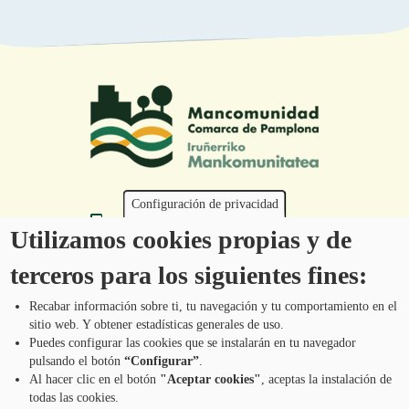
Configuración de privacidad
Tel.: 948 203 444
Utilizamos cookies propias y de
atencion@mancoeduca.com
terceros para los siguientes fines:
Programa de Educación Ambiental Escolar
de la Mancomunidad de la Comarca de
Recabar información sobre ti, tu navegación y tu comportamiento en el
Pamplona
sitio web. Y obtener estadísticas generales de uso.
Puedes configurar las cookies que se instalarán en tu navegador
pulsando el botón
“Configurar”
.
CONTÁCTANOS
Pie
Al hacer clic en el botón
"Aceptar cookies"
, aceptas la instalación de
todas las cookies.