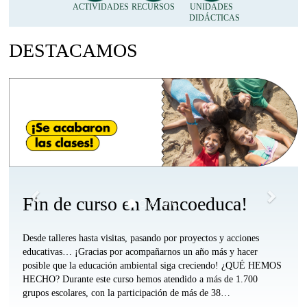
Accesos
ACTIVIDADES
RECURSOS
UNIDADES
DIDÁCTICAS
Día del Medio Ambiente
Directos
DESTACAMOS
Anónimo
Arriba
Anterior
Siguie
Accesos
Accesos
Accesos
Accesos
Directos
Directos
Directos
Directos
Profesorado
Profesorado
Apymas
Familias
Comarca
Otras
Arriba
y
Arriba
Comarcas
Alumnado
Arriba
Arriba
Fin de curso en Mancoeduca!
Desde talleres hasta visitas, pasando por proyectos y acciones
educativas… ¡Gracias por acompañarnos un año más y hacer
posible que la educación ambiental siga creciendo! ¿QUÉ HEMOS
HECHO? Durante este curso hemos atendido a más de 1.700
grupos escolares, con la participación de más de 38…