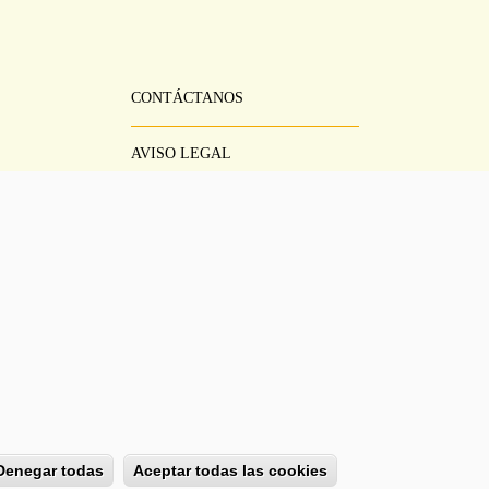
CONTÁCTANOS
Pie
Menú
AVISO LEGAL
CONDICIONES DEL SERVICIO
POLÍTICA DE PRIVACIDAD
AYUDA
Denegar todas
Aceptar todas las cookies
Modificar consent