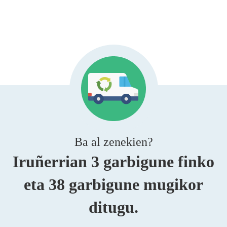
Ba al zenekien?
Iruñerrian 3 garbigune finko
eta 38 garbigune mugikor
ditugu.