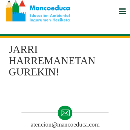
Skip
to
main
content
JARRI
HARREMANETAN
GUREKIN!
atencion@mancoeduca.com