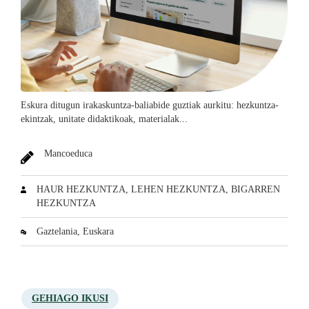
Eskura ditugun irakaskuntza-baliabide guztiak aurkitu: hezkuntza-
ekintzak, unitate didaktikoak, materialak...
Mancoeduca
HAUR HEZKUNTZA, LEHEN HEZKUNTZA, BIGARREN
HEZKUNTZA
Gaztelania, Euskara
GEHIAGO IKUSI