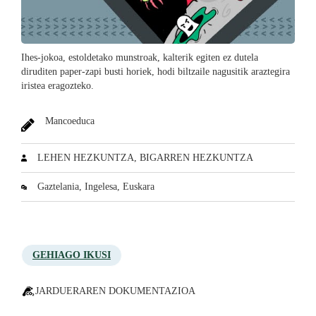
Ihes-jokoa, estoldetako munstroak, kalterik egiten ez dutela
diruditen paper-zapi busti horiek, hodi biltzaile nagusitik araztegira
iristea eragozteko.
Mancoeduca
LEHEN HEZKUNTZA, BIGARREN HEZKUNTZA
Gaztelania, Ingelesa, Euskara
GEHIAGO IKUSI
JARDUERAREN DOKUMENTAZIOA