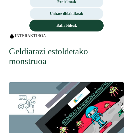
Proiektuak
Unitate didaktikoak
Baliabideak
INTERAKTIBOA
Geldiarazi estoldetako
monstruoa