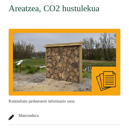
Areatzea, CO2 hustulekua
Kontsultatu jardueraren informazio osoa.
Mancoeduca