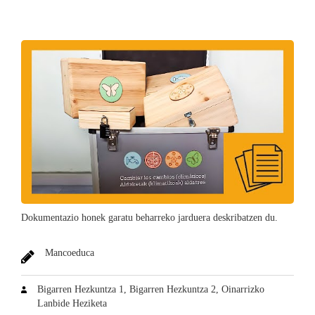
Dokumentazio honek garatu beharreko jarduera deskribatzen du.
Mancoeduca
Bigarren Hezkuntza 1, Bigarren Hezkuntza 2, Oinarrizko
Lanbide Heziketa