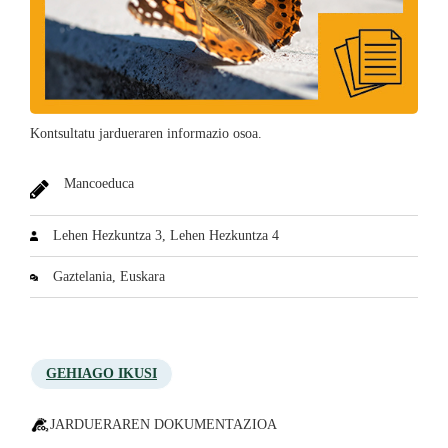
Kontsultatu jardueraren informazio osoa.
Mancoeduca
Lehen Hezkuntza 3, Lehen Hezkuntza 4
Gaztelania, Euskara
GEHIAGO IKUSI
JARDUERAREN DOKUMENTAZIOA