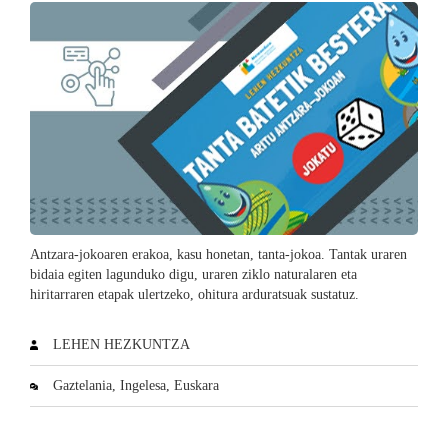
Antzara-jokoaren erakoa, kasu honetan, tanta-jokoa. Tantak uraren
bidaia egiten lagunduko digu, uraren ziklo naturalaren eta
hiritarraren etapak ulertzeko, ohitura arduratsuak sustatuz.
LEHEN HEZKUNTZA
Gaztelania, Ingelesa, Euskara