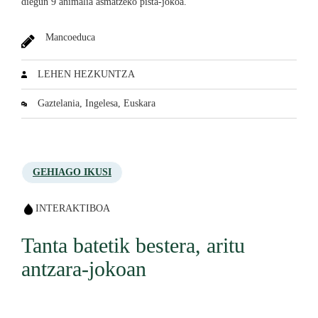
diegun 9 animalia asmatzeko pista-jokoa.
Mancoeduca
LEHEN HEZKUNTZA
Gaztelania, Ingelesa, Euskara
GEHIAGO IKUSI
INTERAKTIBOA
Tanta batetik bestera, aritu
antzara-jokoan