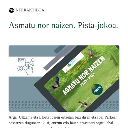
INTERAKTIBOA
Asmatu nor naizen. Pista-jokoa.
Arga, Ultzama eta Elortz ibaien ertzetan bizi diren eta Ibai Parkean
paseatzen dugunean ikusi, entzun edo haien arrastoari segitu ahal