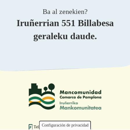
Ba al zenekien?
Iruñerrian 551 Billabesa
geraleku daude.
Configuración de privacidad
Tel.: 948 203 444