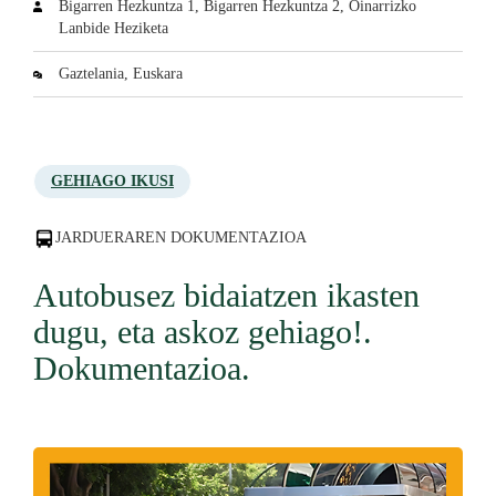
Bigarren Hezkuntza 1, Bigarren Hezkuntza 2, Oinarrizko
Lanbide Heziketa
Gaztelania, Euskara
GEHIAGO IKUSI
JARDUERAREN DOKUMENTAZIOA
Autobusez bidaiatzen ikasten
dugu, eta askoz gehiago!.
Dokumentazioa.