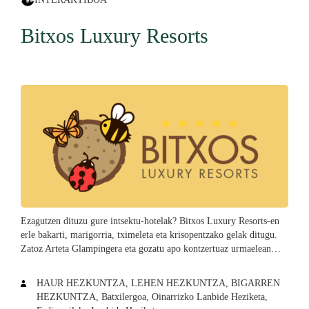
Bitxos Luxury Resorts
Ezagutzen dituzu gure intsektu-hotelak? Bitxos Luxury Resorts-en
erle bakarti, marigorria, tximeleta eta krisopentzako gelak ditugu.
Zatoz Arteta Glampingera eta gozatu apo kontzertuaz urmaelean…
HAUR HEZKUNTZA, LEHEN HEZKUNTZA, BIGARREN
HEZKUNTZA, Batxilergoa, Oinarrizko Lanbide Heziketa,