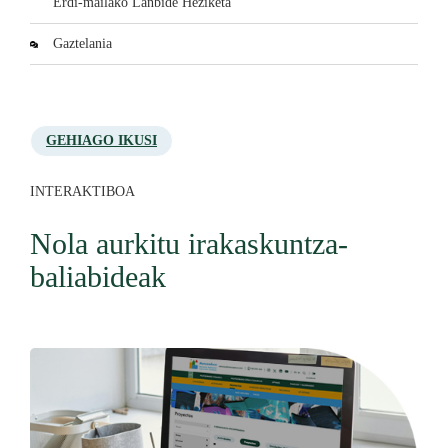
Erdi-mailako Lanbide Heziketa
Gaztelania
GEHIAGO IKUSI
INTERAKTIBOA
Nola aurkitu irakaskuntza-
baliabideak