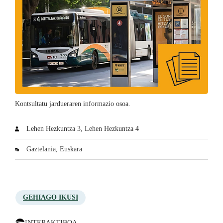
Kontsultatu jardueraren informazio osoa.
Lehen Hezkuntza 3, Lehen Hezkuntza 4
Gaztelania, Euskara
GEHIAGO IKUSI
INTERAKTIBOA