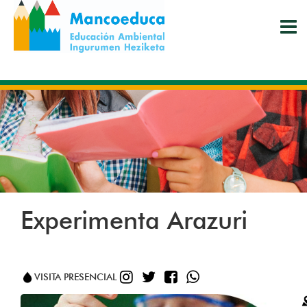
Pasar
al
contenido
principal
Experimenta Arazuri
INSTAGRAM
TWITTER
FACEBOOK
WHATSAPP
VISITA PRESENCIAL