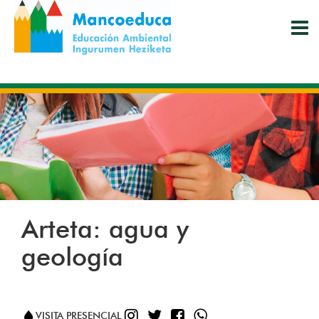
Pasar
al
contenido
principal
Arteta: agua y
geología
INSTAGRAM
TWITTER
FACEBOOK
WHATSAPP
VISITA PRESENCIAL