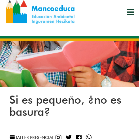
Pasar
al
contenido
principal
Si es pequeño, ¿no es
basura?
INSTAGRAM
TWITTER
FACEBOOK
WHATSAPP
TALLER PRESENCIAL