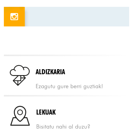
ALDIZKARIA
Ezagutu gure berri guztiak!
LEKUAK
Bisitatu nahi al duzu?