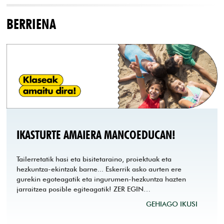
BERRIENA
IKASTURTE AMAIERA MANCOEDUCAN!
Tailerretatik hasi eta bisitetaraino, proiektuak eta
hezkuntza-ekintzak barne... Eskerrik asko aurten ere
gurekin egoteagatik eta ingurumen-hezkuntza hazten
jarraitzea posible egiteagatik! ZER EGIN…
GEHIAGO IKUSI