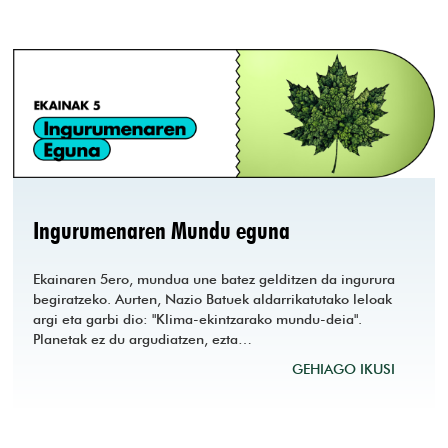
Ingurumenaren Mundu eguna
Ekainaren 5ero, mundua une batez gelditzen da ingurura
begiratzeko. Aurten, Nazio Batuek aldarrikatutako leloak
argi eta garbi dio: "Klima-ekintzarako mundu-deia".
Planetak ez du argudiatzen, ezta…
GEHIAGO IKUSI