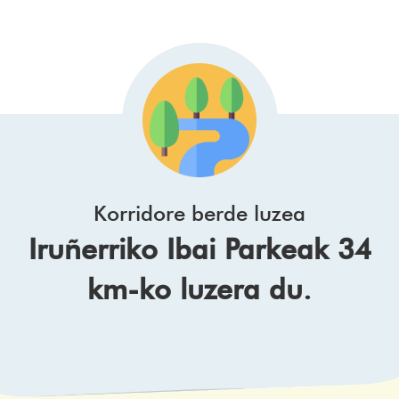
Korridore berde luzea
Iruñerriko Ibai Parkeak 34
km-ko luzera du.