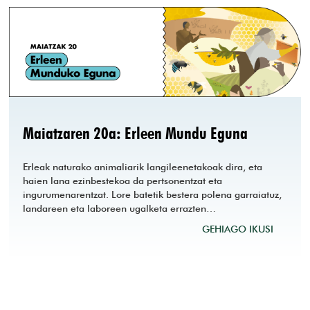
Maiatzaren 20a: Erleen Mundu Eguna
Erleak naturako animaliarik langileenetakoak dira, eta
haien lana ezinbestekoa da pertsonentzat eta
ingurumenarentzat. Lore batetik bestera polena garraiatuz,
landareen eta laboreen ugalketa errazten…
GEHIAGO IKUSI