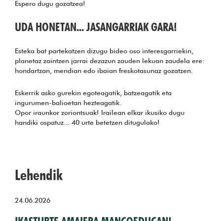
Espero dugu gozatzea!
UDA HONETAN... JASANGARRIAK GARA!
Esteka bat partekatzen dizugu bideo oso interesgarriekin,
planetaz zaintzen jarrai dezazun zauden lekuan zaudela ere:
hondartzan, mendian edo ibaian freskotasunaz gozatzen.
Eskerrik asko gurekin egoteagatik, batzeagatik eta
ingurumen-balioetan hezteagatik.
Opor iraunkor zoriontsuak! Irailean elkar ikusiko dugu
handiki ospatuz... 40 urte betetzen ditugulako!
Lehendik
24.06.2026