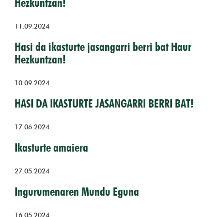
Hezkuntzan!
11.09.2024
Hasi da ikasturte jasangarri berri bat Haur
Hezkuntzan!
10.09.2024
HASI DA IKASTURTE JASANGARRI BERRI BAT!
17.06.2024
Ikasturte amaiera
27.05.2024
Ingurumenaren Mundu Eguna
16.05.2024