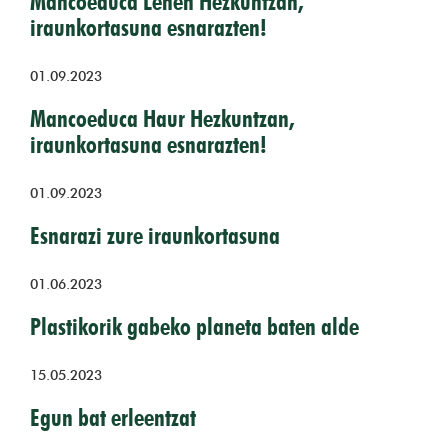
Mancoeduca Lehen Hezkuntzan,
iraunkortasuna esnarazten!
01.09.2023
Mancoeduca Haur Hezkuntzan,
iraunkortasuna esnarazten!
01.09.2023
Esnarazi zure iraunkortasuna
01.06.2023
Plastikorik gabeko planeta baten alde
15.05.2023
Egun bat erleentzat