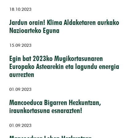
18.10.2023
Jardun orain! Klima Aldaketaren aurkako
Nazioarteko Eguna
15.09.2023
Egin bat 2023ko Mugikortasunaren
Europako Astearekin eta lagundu energia
aurrezten
01.09.2023
Mancoeduca Bigarren Hezkuntzan,
iraunkortasuna esnarazten!
01.09.2023