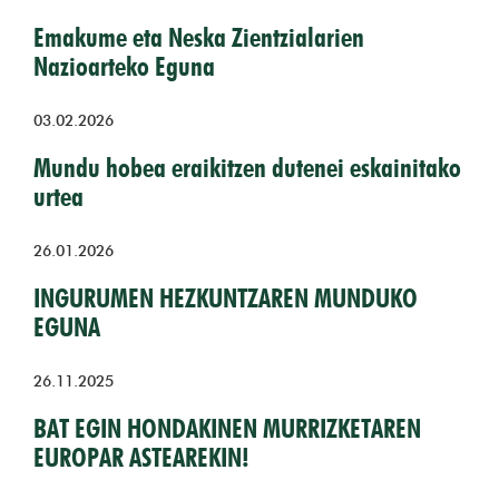
Emakume eta Neska Zientzialarien
Nazioarteko Eguna
03.02.2026
Mundu hobea eraikitzen dutenei eskainitako
urtea
26.01.2026
INGURUMEN HEZKUNTZAREN MUNDUKO
EGUNA
26.11.2025
BAT EGIN HONDAKINEN MURRIZKETAREN
EUROPAR ASTEAREKIN!