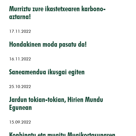
Murriztu zure ikastetxearen karbono-
aztarna!
17.11.2022
Hondakinen moda pasatu da!
16.11.2022
Saneamendua ikusgai egiten
25.10.2022
Jardun tokian-tokian, Hirien Mundu
Egunean
15.09.2022
Konbinatu eta mugitu Mugikortasunaren