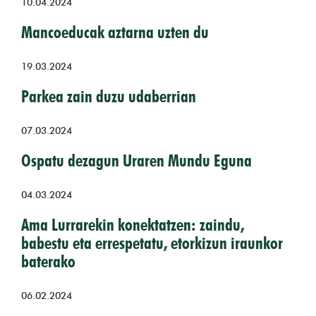
10.04.2024
Mancoeducak aztarna uzten du
19.03.2024
Parkea zain duzu udaberrian
07.03.2024
Ospatu dezagun Uraren Mundu Eguna
04.03.2024
Ama Lurrarekin konektatzen: zaindu,
babestu eta errespetatu, etorkizun iraunkor
baterako
06.02.2024