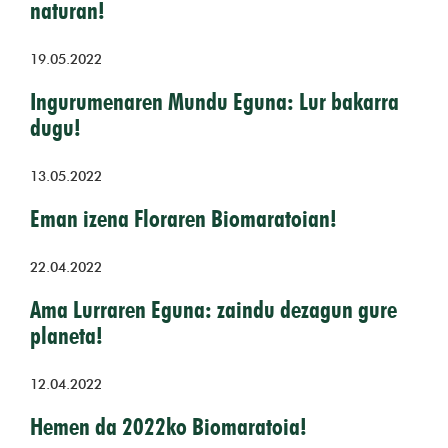
naturan!
19.05.2022
Ingurumenaren Mundu Eguna: Lur bakarra
dugu!
13.05.2022
Eman izena Floraren Biomaratoian!
22.04.2022
Ama Lurraren Eguna: zaindu dezagun gure
planeta!
12.04.2022
Hemen da 2022ko Biomaratoia!