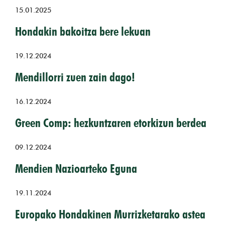
15.01.2025
Hondakin bakoitza bere lekuan
19.12.2024
Mendillorri zuen zain dago!
16.12.2024
Green Comp: hezkuntzaren etorkizun berdea
09.12.2024
Mendien Nazioarteko Eguna
19.11.2024
Europako Hondakinen Murrizketarako astea