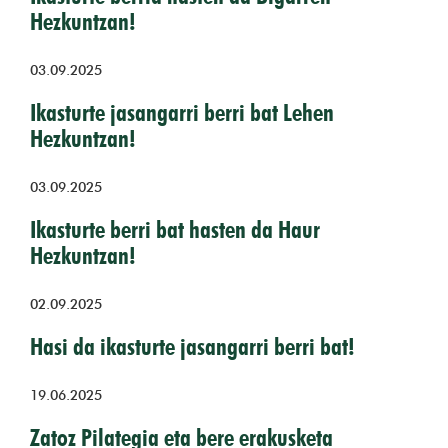
Hezkuntzan!
03.09.2025
Ikasturte jasangarri berri bat Lehen
Hezkuntzan!
03.09.2025
Ikasturte berri bat hasten da Haur
Hezkuntzan!
02.09.2025
Hasi da ikasturte jasangarri berri bat!
19.06.2025
Zatoz Pilategia eta bere erakusketa