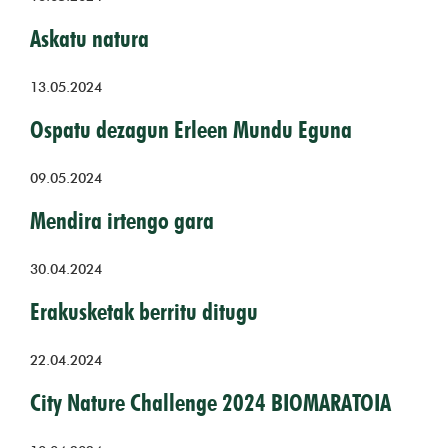
Askatu natura
13.05.2024
Ospatu dezagun Erleen Mundu Eguna
09.05.2024
Mendira irtengo gara
30.04.2024
Erakusketak berritu ditugu
22.04.2024
City Nature Challenge 2024 BIOMARATOIA