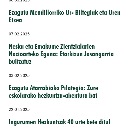
06.03.2025
Ezagutu Mendillorriko Ur- Biltegiak eta Uren
Etxea
07.02.2025
Neska eta Emakume Zientzialarien
Nazioarteko Eguna: Etorkizun Jasangarria
bultzatuz
03.02.2025
Ezagutu Atarrabiako Pilategia: Zure
eskolarako hezkuntza-abentura bat
22.01.2025
Ingurumen Hezkuntzak 40 urte bete ditu!