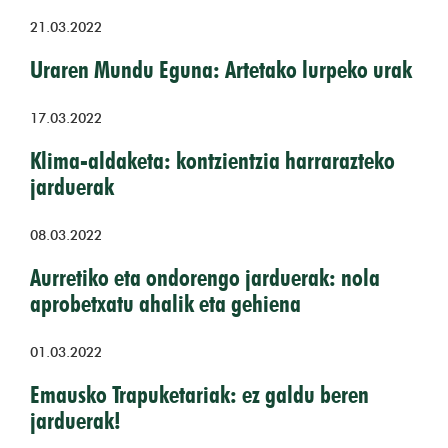
21.03.2022
Uraren Mundu Eguna: Artetako lurpeko urak
17.03.2022
Klima-aldaketa: kontzientzia harrarazteko
jarduerak
08.03.2022
Aurretiko eta ondorengo jarduerak: nola
aprobetxatu ahalik eta gehiena
01.03.2022
Emausko Trapuketariak: ez galdu beren
jarduerak!