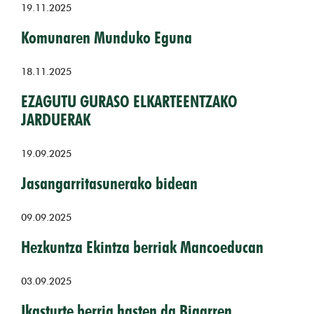
19.11.2025
Komunaren Munduko Eguna
18.11.2025
EZAGUTU GURASO ELKARTEENTZAKO
JARDUERAK
19.09.2025
Jasangarritasunerako bidean
09.09.2025
Hezkuntza Ekintza berriak Mancoeducan
03.09.2025
Ikasturte berria hasten da Bigarren