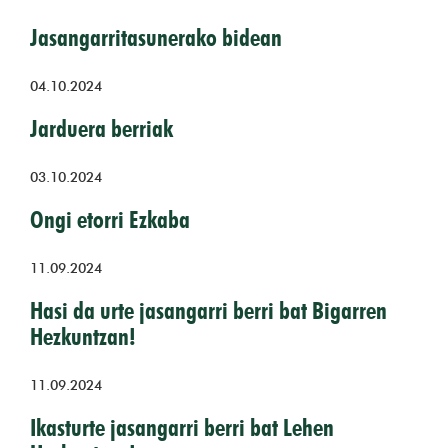
Jasangarritasunerako bidean
04.10.2024
Jarduera berriak
03.10.2024
Ongi etorri Ezkaba
11.09.2024
Hasi da urte jasangarri berri bat Bigarren
Hezkuntzan!
11.09.2024
Ikasturte jasangarri berri bat Lehen