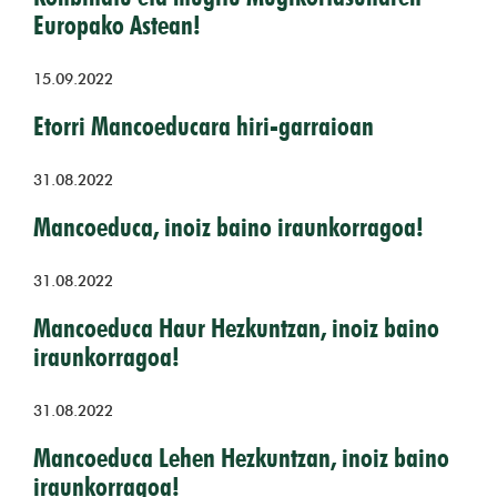
Europako Astean!
15.09.2022
Etorri Mancoeducara hiri-garraioan
31.08.2022
Mancoeduca, inoiz baino iraunkorragoa!
31.08.2022
Mancoeduca Haur Hezkuntzan, inoiz baino
iraunkorragoa!
31.08.2022
Mancoeduca Lehen Hezkuntzan, inoiz baino
iraunkorragoa!