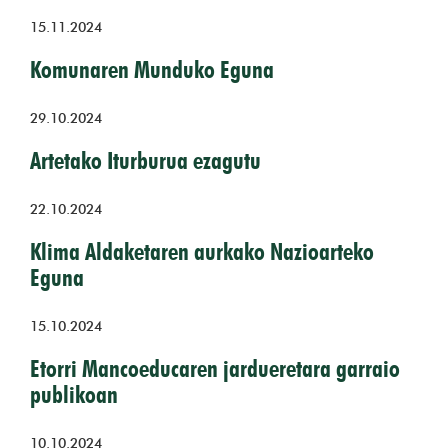
15.11.2024
Komunaren Munduko Eguna
29.10.2024
Artetako Iturburua ezagutu
22.10.2024
Klima Aldaketaren aurkako Nazioarteko
Eguna
15.10.2024
Etorri Mancoeducaren jardueretara garraio
publikoan
10.10.2024