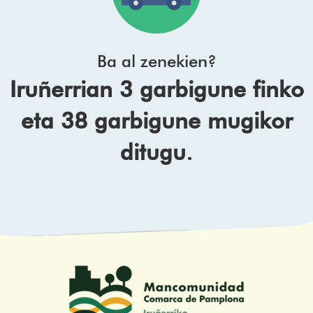
Ba al zenekien?
Iruñerrian 3 garbigune finko
eta 38 garbigune mugikor
ditugu.