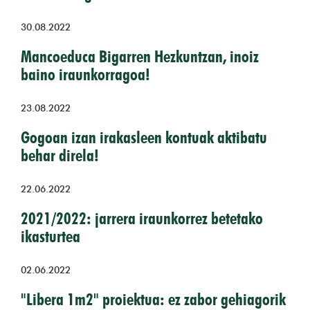
30.08.2022
Mancoeduca Bigarren Hezkuntzan, inoiz
baino iraunkorragoa!
23.08.2022
Gogoan izan irakasleen kontuak aktibatu
behar direla!
22.06.2022
2021/2022: jarrera iraunkorrez betetako
ikasturtea
02.06.2022
"Libera 1m2" proiektua: ez zabor gehiagorik