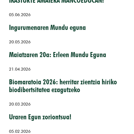
IKASTURTE AMAIERA MANCOEDUCAN!
05.06.2026
Ingurumenaren Mundu eguna
20.05.2026
Maiatzaren 20a: Erleen Mundu Eguna
21.04.2026
Biomaratoia 2026: herritar zientzia hiriko
biodibertsitatea ezagutzeko
20.03.2026
Uraren Egun zoriontsua!
05.02.2026