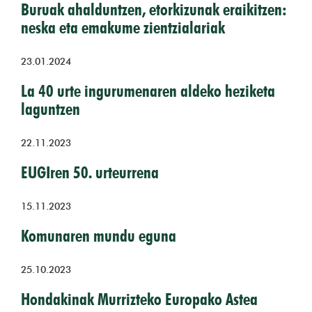
Buruak ahalduntzen, etorkizunak eraikitzen:
neska eta emakume zientzialariak
23.01.2024
La 40 urte ingurumenaren aldeko heziketa
laguntzen
22.11.2023
EUGIren 50. urteurrena
15.11.2023
Komunaren mundu eguna
25.10.2023
Hondakinak Murrizteko Europako Astea