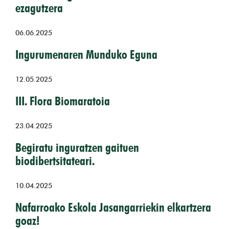
ezagutzera
06.06.2025
Ingurumenaren Munduko Eguna
12.05.2025
III. Flora Biomaratoia
23.04.2025
Begiratu inguratzen gaituen
biodibertsitateari.
10.04.2025
Nafarroako Eskola Jasangarriekin elkartzera
goaz!