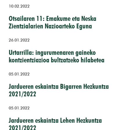
10.02.2022
Otsailaren 11: Emakume eta Neska
Zientzialarien Nazioarteko Eguna
26.01.2022
Urtarrilla: ingurumenaren gaineko
kontzientziazioa bultzatzeko hilabetea
05.01.2022
Jardueren eskaintza Bigarren Hezkuntza
2021/2022
05.01.2022
Jardueren eskaintza Lehen Hezkuntza
2021/2022