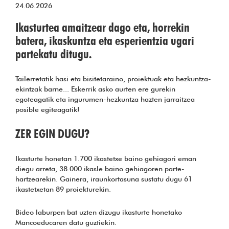
24.06.2026
Ikasturtea amaitzear dago eta, horrekin
batera, ikaskuntza eta esperientzia ugari
partekatu ditugu.
Tailerretatik hasi eta bisitetaraino, proiektuak eta hezkuntza-
ekintzak barne... Eskerrik asko aurten ere gurekin
egoteagatik eta ingurumen-hezkuntza hazten jarraitzea
posible egiteagatik!
ZER EGIN DUGU?
Ikasturte honetan 1.700 ikastetxe baino gehiagori eman
diegu arreta, 38.000 ikasle baino gehiagoren parte-
hartzearekin. Gainera, iraunkortasuna sustatu dugu 61
ikastetxetan 89 proiekturekin.
Bideo laburpen bat uzten dizugu ikasturte honetako
Mancoeducaren datu guztiekin.