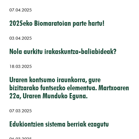
07.04.2025
2025eko Biomaratoian parte hartu!
03.04.2025
Nola aurkitu irakaskuntza-baliabideak?
18.03.2025
Uraren kontsumo iraunkorra, gure
bizitzarako funtsezko elementua. Martxoaren
22a, Uraren Munduko Eguna.
07.03.2025
Edukiontzien sistema berriak ezagutu