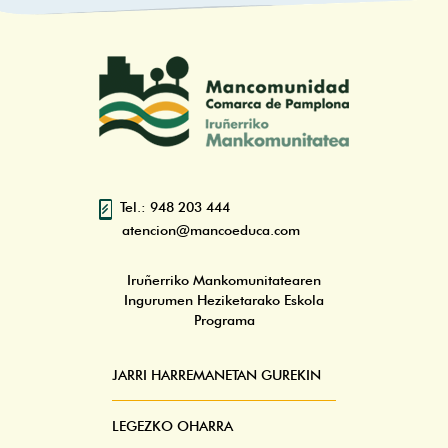
Tel.: 948 203 444
atencion@mancoeduca.com
Iruñerriko Mankomunitatearen
Ingurumen Heziketarako Eskola
Programa
JARRI HARREMANETAN GUREKIN
Pie
Menú
LEGEZKO OHARRA