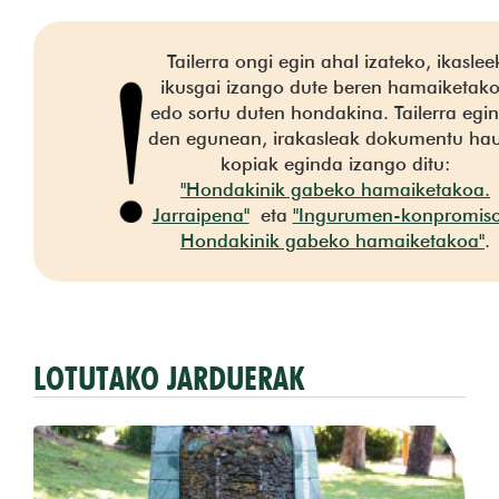
Tailerra ongi egin ahal izateko, ikaslee
ikusgai izango dute beren hamaiketak
edo sortu duten hondakina. Tailerra egi
den egunean, irakasleak dokumentu ha
kopiak eginda izango ditu:
"Hondakinik gabeko hamaiketakoa.
Jarraipena"
eta
"Ingurumen-konpromiso
Hondakinik gabeko hamaiketakoa"
.
LOTUTAKO JARDUERAK