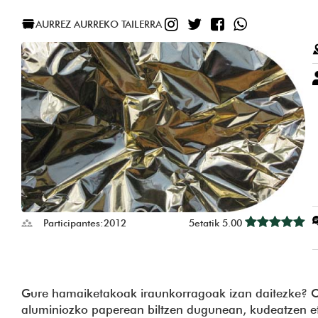
INSTAGRAM
TWITTER
FACEBOOK
WHATSA
AURREZ AURREKO TAILERRA
Participantes:
2012
5etatik 5.00
Gure hamaiketakoak iraunkorragoak izan daitezke? O
aluminiozko paperean biltzen dugunean, kudeatzen e