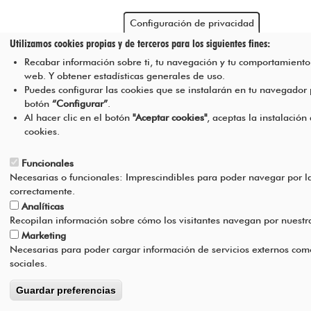
Configuración de privacidad
Utilizamos cookies propias y de terceros para los siguientes fines:
Recabar información sobre ti, tu navegación y tu comportamiento 
web. Y obtener estadísticas generales de uso.
Puedes configurar las cookies que se instalarán en tu navegador
botón
“Configurar”
.
Al hacer clic en el botón
"Aceptar cookies"
, aceptas la instalación
cookies.
Funcionales
Necesarias o funcionales: Imprescindibles para poder navegar por l
correctamente.
Analíticas
Recopilan información sobre cómo los visitantes navegan por nuest
Marketing
Necesarias para poder cargar información de servicios externos com
sociales.
Guardar preferencias