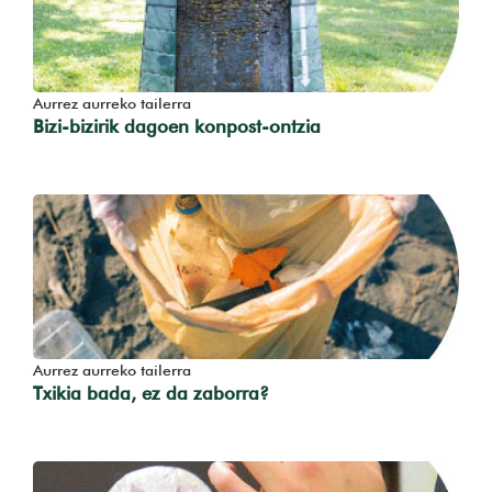
Aurrez aurreko tailerra
Bizi-bizirik dagoen konpost-ontzia
Aurrez aurreko tailerra
Txikia bada, ez da zaborra?