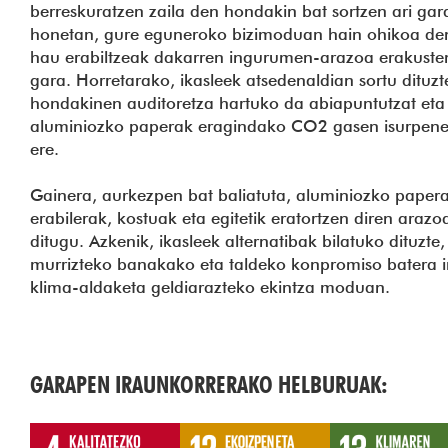
berreskuratzen zaila den hondakin bat sortzen ari gara
honetan, gure eguneroko bizimoduan hain ohikoa den
hau erabiltzeak dakarren ingurumen-arazoa erakuste
gara. Horretarako, ikasleek atsedenaldian sortu dituzt
hondakinen auditoretza hartuko da abiapuntutzat eta
aluminiozko paperak eragindako CO2 gasen isurpene
ere.
Gainera, aurkezpen bat baliatuta, aluminiozko paper
erabilerak, kostuak eta egitetik eratortzen diren araz
ditugu. Azkenik, ikasleek alternatibak bilatuko dituzt
murrizteko banakako eta taldeko konpromiso batera ir
klima-aldaketa geldiarazteko ekintza moduan.
GARAPEN IRAUNKORRERAKO HELBURUAK: