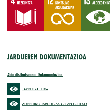
JARDUEREN DOKUMENTAZIOA
Alde distiratsuena. Dokumentazioa.
JARDUERA FITXA
AURRETIKO JARDUERAK GELAN EGITEKO