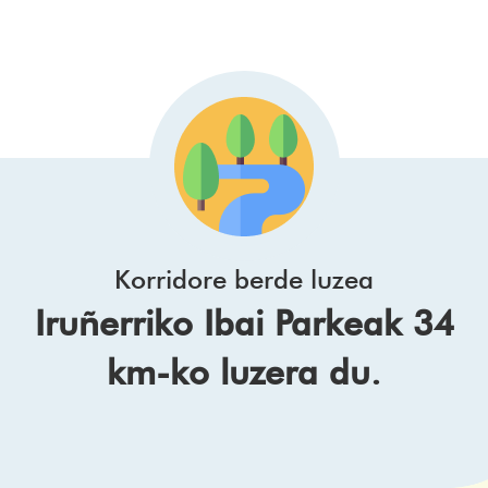
Korridore berde luzea
Iruñerriko Ibai Parkeak 34
km-ko luzera du.