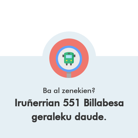
Ba al zenekien?
Iruñerrian 551 Billabesa
geraleku daude.