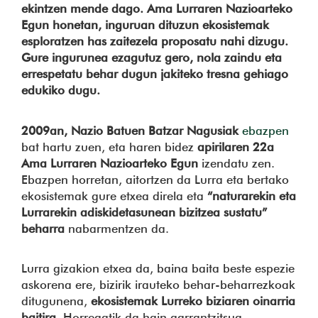
ekintzen mende dago. Ama Lurraren Nazioarteko
Egun honetan, inguruan dituzun ekosistemak
esploratzen has zaitezela proposatu nahi dizugu.
Gure ingurunea ezagutuz gero, nola zaindu eta
errespetatu behar dugun jakiteko tresna gehiago
edukiko dugu.
2009an, Nazio Batuen Batzar Nagusiak
ebazpen
bat hartu zuen, eta haren bidez
apirilaren 22a
Ama Lurraren Nazioarteko Egun
izendatu zen.
Ebazpen horretan, aitortzen da Lurra eta bertako
ekosistemak gure etxea direla eta
“naturarekin eta
Lurrarekin adiskidetasunean bizitzea sustatu”
beharra
nabarmentzen da.
Lurra gizakion etxea da, baina baita beste espezie
askorena ere, bizirik irauteko behar-beharrezkoak
ditugunena,
ekosistemak Lurreko biziaren oinarria
baitira
. Horregatik da hain garrantzitsua