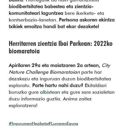
biodibertsitatea babestea eta zientzia-
komunitateari laguntzea
bere ikerketa- eta
kontserbazio-lanetan.
Pertsona askoren ekintza
txikiek emaitza handi bat ekar dezakete!
Herritarren zientzia Ibai Parkean: 2022ko
biomaratoia
Apirilaren 29a eta maiatzaren 2a artean,
City
Nature Challenge Biomaratoian
parte har
dezakezu eta inguruan duzun biodibertsitatea
esploratu.
Parte hartu nahi duzu?
Ekitaldiari
buruzko gure
albistean
eta gure sare sozialetan
duzu informazio guztia. Anima zaitez
esploratzera!
#IngurumenHeziketa
#LurrarenEguna