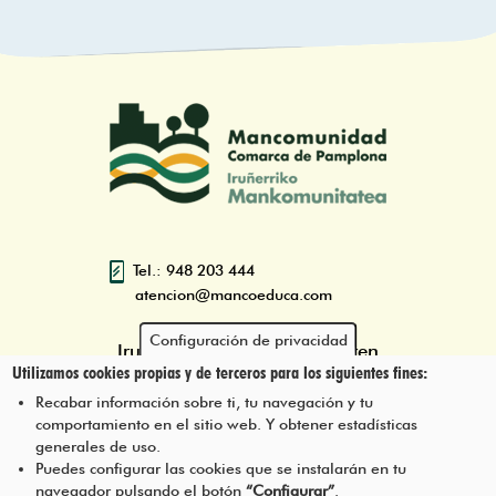
Tel.: 948 203 444
atencion@mancoeduca.com
Configuración de privacidad
Iruñerriko Mankomunitatearen
Utilizamos cookies propias y de terceros para los siguientes fines:
Ingurumen Heziketarako Eskola
Programa
Recabar información sobre ti, tu navegación y tu
comportamiento en el sitio web. Y obtener estadísticas
generales de uso.
Puedes configurar las cookies que se instalarán en tu
navegador pulsando el botón
“Configurar”
.