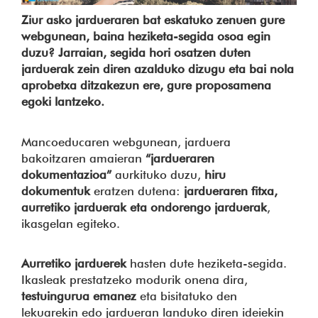
Ziur asko jardueraren bat eskatuko zenuen gure
webgunean, baina heziketa-segida osoa egin
duzu? Jarraian, segida hori osatzen duten
jarduerak zein diren azalduko dizugu eta bai nola
aprobetxa ditzakezun ere, gure proposamena
egoki lantzeko.
Mancoeducaren webgunean, jarduera
bakoitzaren amaieran
“jardueraren
dokumentazioa”
aurkituko duzu,
hiru
dokumentuk
eratzen dutena:
jardueraren fitxa,
aurretiko jarduerak eta ondorengo jarduerak
,
ikasgelan egiteko.
Aurretiko jarduerek
hasten dute heziketa-segida.
Ikasleak prestatzeko modurik onena dira,
testuingurua emanez
eta bisitatuko den
lekuarekin edo jardueran landuko diren ideiekin