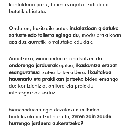
kontaktuan jarriz, haien ezagutza zabalago
batetik abiatuta.
Ondoren, hezitzaile batek
instalazioan gidatuko
zaituzte edo tailerra egingo du
, modu praktikoan
azalduz aurretik jorratutako edukiak.
Amaitzeko, Mancoeducak aholkatzen du
ondorengo jarduerak
egitea,
ikaskuntza erabat
esanguratsua
izatea lortze aldera.
Ikasitakoa
hausnartu eta praktikan jartzeko
bidea emango
du: kontzientzia, ohitura eta proiektu
interesgarriak sortuz.
Mancoeducan egin dezakezun ibilbidea
badakizula aintzat hartuta,
zeren zain zaude
hurrengo jarduera aukeratzeko?