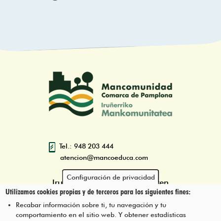
Tel.: 948 203 444
atencion@mancoeduca.com
Configuración de privacidad
Iruñerriko Mankomunitatearen
Utilizamos cookies propias y de terceros para los siguientes fines:
Ingurumen Heziketarako Eskola
Programa
Recabar información sobre ti, tu navegación y tu
comportamiento en el sitio web. Y obtener estadísticas