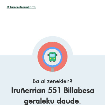
#JarreraIraunkorra
Ba al zenekien?
Iruñerrian 551 Billabesa
geraleku daude.