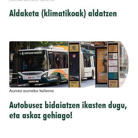
Aldaketa (klimatikoak) aldatzen
Aurrez aurreko tailerra
Autobusez bidaiatzen ikasten dugu,
eta askoz gehiago!