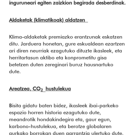
inguruneari egiten zaizkion begirada desberdinak.
Aldaketak (klimatikoak) aldatzen
Klima-aldaketak premiazko erantzunak eskatzen
ditu. Jarduera honetan, gure eskualdean ezartzen
ari diren neurriak ezagutuko dituzte ikasleek, eta
herritartasun aktibo eta konprometitu gisa
betetzen duten zereginari buruz hausnartuko
dute.
Areatzea, CO
hustulekua
2
Bisita gidatu baten bidez, ikasleek ibai-parkeko
espazio horren historia ezagutuko dute,
meandrotik hondakindegira eta, gaur egun,
karbono-hustulekua, eta berotze globalaren
aurkako borrokan duen garrantzia ulertuko dute.