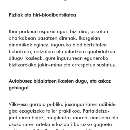
Piztiak eta hiri-biodibertsitatea
Ibai-parkean espezie ugari bizi dira, askotan
oharkabean pasatzen direnak. Ikasgelan
dinamikak eginez, inguruko biodibertsitatea
behatzera, entzutera eta aitortzera gonbidatzen
ditugu ikasleak, gure ingurunean eguneroko
bizitzarekiko jakin-mina eta errespetua sustatuz.
Autobusez bidaiatzen ikasten dugu, eta askoz
gehiago!
Villavesa garraio publiko jasangarriaren adibide
gisa ezagutzeko tailer praktikoa. Partaidetza-
jardueren bidez, mugikortasunaren, emisioen eta
osasunaren arteko erlazioari buruzko gogoeta