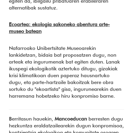
egiten da, ibilgailu pribatuaren erabileraren
alternatibak sustatuz.
Ecoartea: ekologia sakoneko abentura arte-
museo batean
Nafarroako Unibertsitate Museoarekin
lankidetzan, bidaia bat proposatzen dugu, non
arteak eta ingurumenak bat egiten duten. Lanak
ikuspegi ekologikotik aztertuko ditugu, gizakiak
krisi klimatikoan duen paperaz hausnartuko
dugu, eta parte-hartzaile bakoitzak bere obra
sortuko du "ekoartista" gisa, ingurunearekin duen
harremana hobetzeko hiru konpromiso barne.
Berritasun hauekin,
Mancoeducan
berresten dugu
hezkuntza eraldatzailearekin dugun konpromisoa,
kontzientzia ekologikoa eta komunitate osoaren