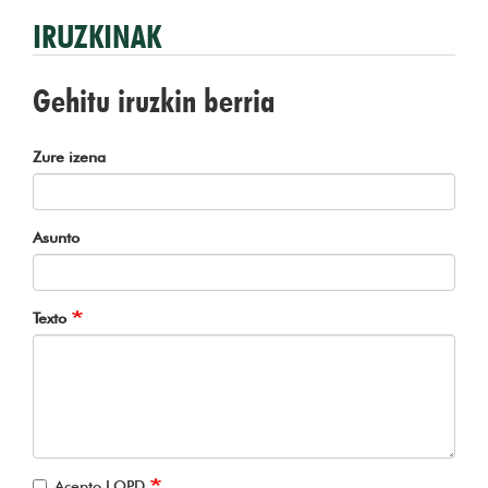
IRUZKINAK
Gehitu iruzkin berria
Zure izena
Asunto
Texto
Acepto LOPD