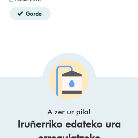
Gorde
A zer ur pila!
Iruñerriko edateko ura
erregulatzeko