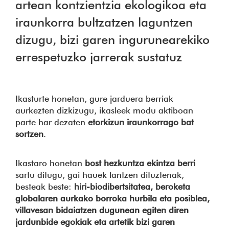
artean kontzientzia ekologikoa eta
iraunkorra bultzatzen laguntzen
dizugu, bizi garen ingurunearekiko
errespetuzko jarrerak sustatuz
Ikasturte honetan, gure jarduera berriak
aurkezten dizkizugu, ikasleek modu aktiboan
parte har dezaten
etorkizun iraunkorrago bat
sortzen
.
Ikastaro honetan
bost hezkuntza ekintza
berri
sartu ditugu, gai hauek lantzen dituztenak,
besteak beste:
hiri-biodibertsitatea, beroketa
globalaren aurkako borroka hurbila eta posiblea,
villavesan bidaiatzen dugunean egiten diren
jardunbide egokiak eta artetik bizi garen