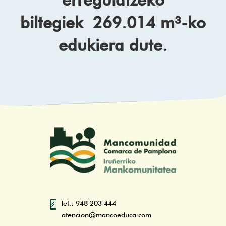
biltegiek 269.014 m³-ko
edukiera dute.
Tel.: 948 203 444
atencion@mancoeduca.com