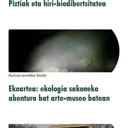
Piztiak eta hiri-biodibertsitatea
Aurrez aurreko bisita
Ekoartea: ekologia sakoneko
abentura bat arte-museo batean