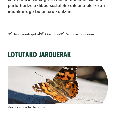
parte-hartze aktiboa sustatuko dituena etorkizun
iraunkorrago baten eraikuntzan.
Aztarnarik gabe
Garraioa
Natura-ingurunea
LOTUTAKO JARDUERAK
Aurrez aurreko tailerra