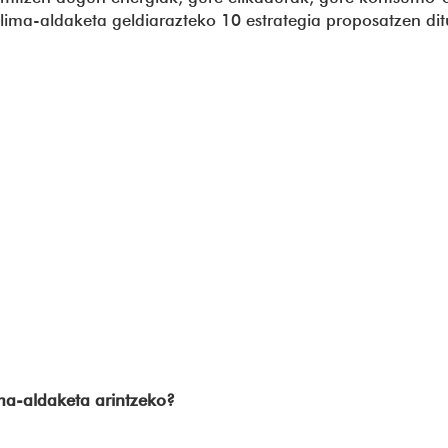
ima-aldaketa geldiarazteko 10 estrategia proposatzen d
ma-aldaketa arintzeko?