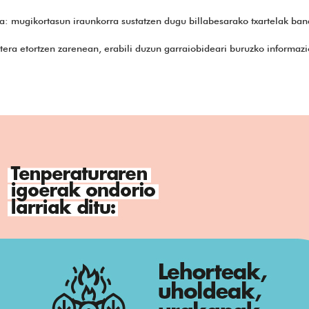
ra: mugikortasun iraunkorra sustatzen dugu billabesarako txartelak ban
era etortzen zarenean, erabili duzun garraiobideari buruzko informazio