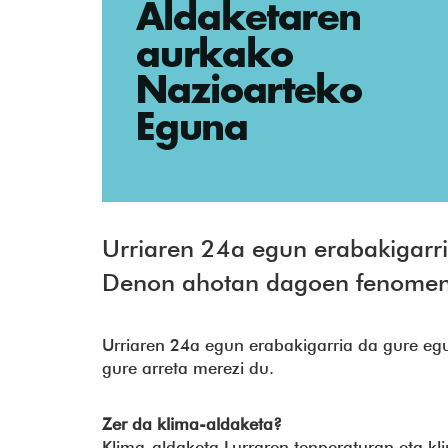
Urriaren 24a egun erabakigarr
Denon ahotan dagoen fenomeno
Urriaren 24a egun erabakigarria da gure e
gure arreta merezi du.
Zer da klima-aldaketa?
Klima-aldaketa Lurraren tenperaturan eta kli