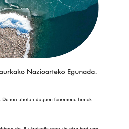
 aurkako Nazioarteko Egunada.
da. Denon ahotan dagoen fenomeno honek
hiago da. Bultzatzaile nagusia giza jarduera