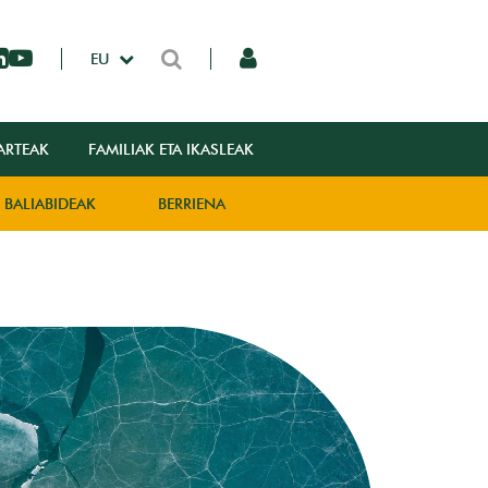
EU
ARTEAK
FAMILIAK ETA IKASLEAK
BALIABIDEAK
BERRIENA