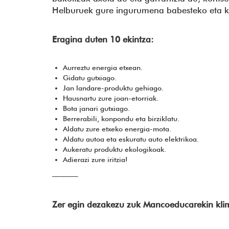
Helburuek gure ingurumena babesteko eta kl
Eragina duten 10 ekintza:
Aurreztu energia etxean.
Gidatu gutxiago.
Jan landare-produktu gehiago.
Hausnartu zure joan-etorriak.
Bota janari gutxiago.
Berrerabili, konpondu eta birziklatu.
Aldatu zure etxeko energia-mota.
Aldatu autoa eta eskuratu auto elektrikoa.
Aukeratu produktu ekologikoak.
Adierazi zure iritzia!
———
Zer egin dezakezu zuk Mancoeducarekin kli