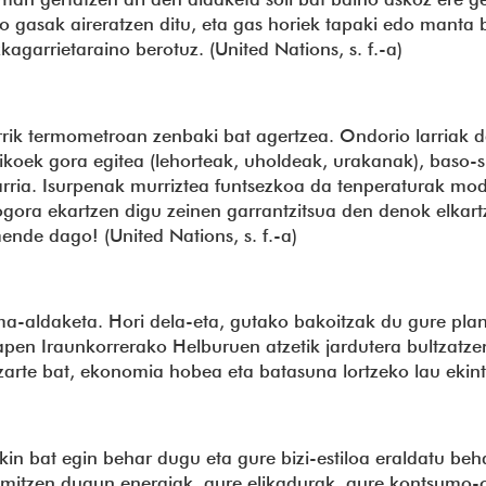
uko gasak aireratzen ditu, eta gas horiek tapaki edo manta
agarrietaraino berotuz. (United Nations, s. f.-a)
rrik termometroan zenbaki bat agertzea. Ondorio larriak 
oek gora egitea (lehorteak, uholdeak, urakanak), baso-su
arria. Isurpenak murriztea funtsezkoa da tenperaturak mod
ora ekartzen digu zeinen garrantzitsua den denok elkartz
de dago! (United Nations, s. f.-a)
ma-aldaketa. Hori dela-eta, gutako bakoitzak du gure pla
en Iraunkorrerako Helburuen atzetik jardutera bultzatze
rte bat, ekonomia hobea eta batasuna lortzeko lau ekintza
n bat egin behar dugu eta gure bizi-estiloa eraldatu beh
sumitzen dugun energiak, gure elikadurak, gure kontsumo