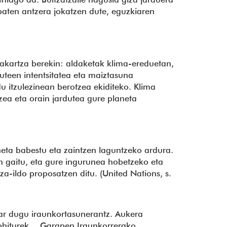
 baten antzera jokatzen dute, eguzkiaren
dakartza berekin: aldaketak klima-ereduetan,
teen intentsitatea eta maiztasuna
u itzulezinean berotzea ekiditeko. Klima
ea eta orain jardutea gure planeta
neta babestu eta zaintzen laguntzeko ardura.
n gaitu, eta gure ingurunea hobetzeko eta
-ildo proposatzen ditu. (United Nations, s.
ar dugu iraunkortasunerantz. Aukera
-ohiturek… Garapen Iraunkorrerako