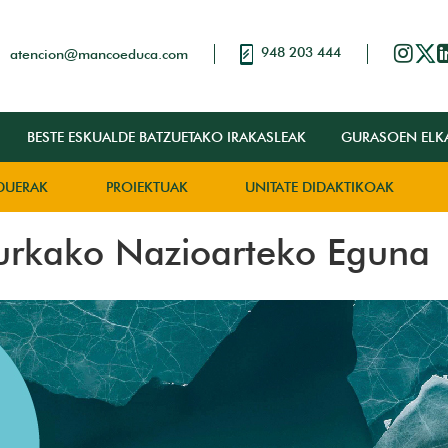
948 203 444
atencion@mancoeduca.com
BESTE ESKUALDE BATZUETAKO IRAKASLEAK
GURASOEN ELK
DUERAK
PROIEKTUAK
UNITATE DIDAKTIKOAK
urkako Nazioarteko Eguna