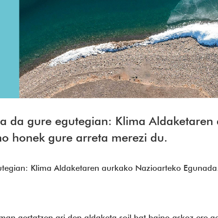
ia da gure egutegian: Klima Aldaketaren
 honek gure arreta merezi du.
gutegian: Klima Aldaketaren aurkako Nazioarteko Eguna
man gertatzen ari den aldaketa soil bat baino askoz ere ge