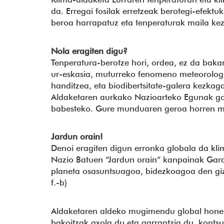
da. Erregai fosilak erretzeak berotegi-efekt
beroa harrapatuz eta tenperaturak maila kezk
Nola eragiten digu?
Tenperatura-berotze hori, ordea, ez da baka
ur-eskasia, muturreko fenomeno meteorologik
handitzea, eta biodibertsitate-galera kezkag
Aldaketaren aurkako Nazioarteko Egunak gog
babesteko. Gure munduaren geroa horren men
Jardun orain!
Denoi eragiten digun erronka globala da kli
Nazio Batuen “Jardun orain” kanpainak Garap
planeta osasuntsuagoa, bidezkoagoa den giza
f.-b)
Aldaketaren aldeko mugimendu global honeki
bakoitzak axola du eta garrantzia du, kont