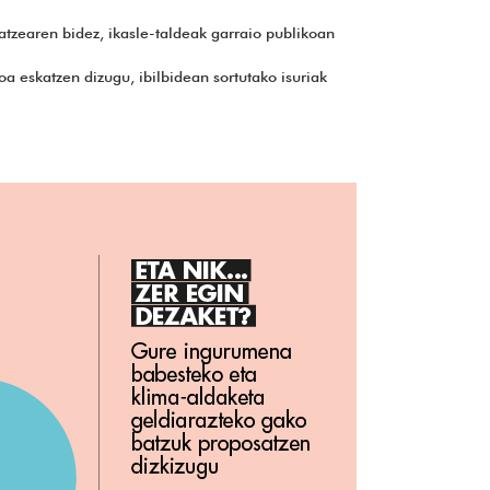
atzearen bidez, ikasle-taldeak garraio publikoan
a eskatzen dizugu, ibilbidean sortutako isuriak