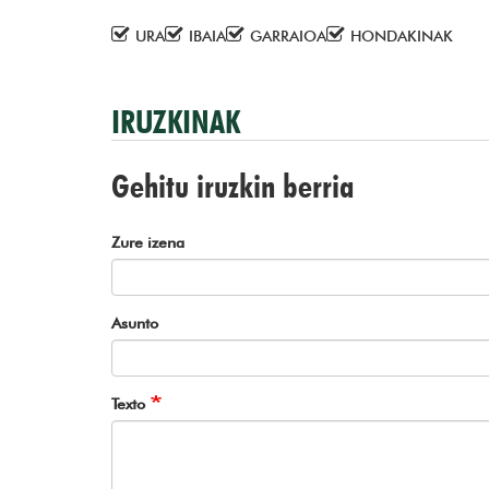
URA
IBAIA
GARRAIOA
HONDAKINAK
IRUZKINAK
Gehitu iruzkin berria
Zure izena
Asunto
Texto