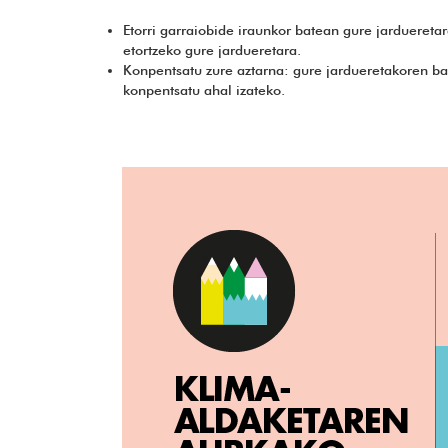
Etorri garraiobide iraunkor batean gure jarduereta
etortzeko gure jardueretara.
Konpentsatu zure aztarna: gure jardueretakoren bat
konpentsatu ahal izateko.