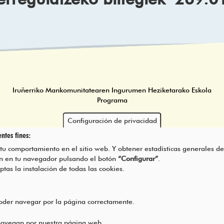
Iruñerriko Mankomunitatearen Ingurumen Heziketarako Eskola
Programa
Configuración de privacidad
ntes fines:
 tu comportamiento en el sitio web. Y obtener estadísticas generales de
rán en tu navegador pulsando el botón
“Configurar”
.
eptas la instalación de todas las cookies.
poder navegar por la página correctamente.
 navegan por nuestra página web.