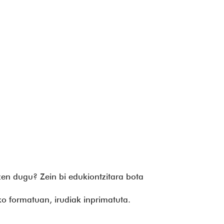
tzen dugu? Zein bi edukiontzitara bota
ko formatuan, irudiak inprimatuta.