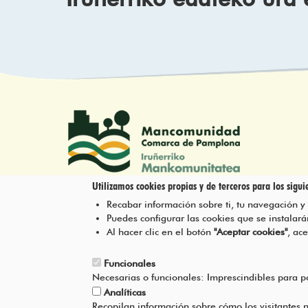
Utilizamos cookies propias y de terceros para los siguie
Recabar información sobre ti, tu navegación y
Tel.: 948 203 444
Puedes configurar las cookies que se instala
atencion@mancoeduca.com
Al hacer clic en el botón
"Aceptar cookies"
, ac
Funcionales
Necesarias o funcionales: Imprescindibles para 
Analíticas
Recopilan información sobre cómo los visitantes