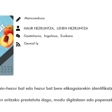
P
Mancoeduca
HAUR HEZKUNTZA
LEHEN HEZKUNTZA
Gaztelania
Ingelesa
Euskara
Genial.ly
rain-hezur bat edo hezur bat bere elikagaiarekin identifika
lan aritzeko prestatuta dago, modu digitalean edo paperez