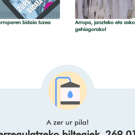
rroparen bidaia luzea
Arropa, janzteko eta asko
gehiagorako!
A zer ur pila!
 erregulatzeko biltegiek 269.0