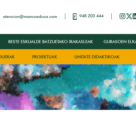
948 203 444
atencion@mancoeduca.com
BESTE ESKUALDE BATZUETAKO IRAKASLEAK
GURASOEN ELK
DUERAK
PROIEKTUAK
UNITATE DIDAKTIKOAK