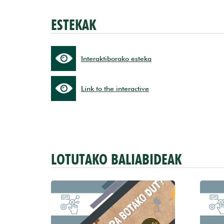
ESTEKAK
Interaktiborako esteka
Link to the interactive
LOTUTAKO BALIABIDEAK