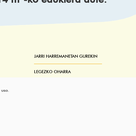
JARRI HARREMANETAN GUREKIN
Pie
Menú
LEGEZKO OHARRA
ZERBITZUAREN BALDINTZAK
 uso.
PRIBATUTASUN-POLITIKA
LAGUNTZA