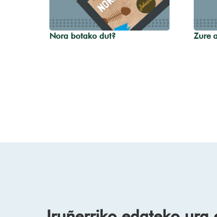
Nora botako dut?
Zure a
Iruñerriko edateko ura