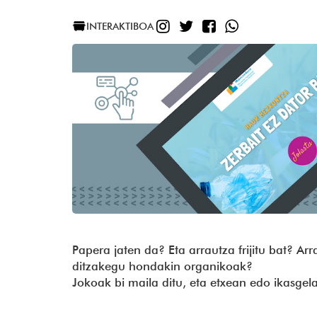
INSTAGRAM
TWITTER
FACEBOOK
WHATSAP
INTERAKTIBOA
Papera jaten da? Eta arrautza frijitu bat? Ar
ditzakegu hondakin organikoak?
Jokoak bi maila ditu, eta etxean edo ikasge