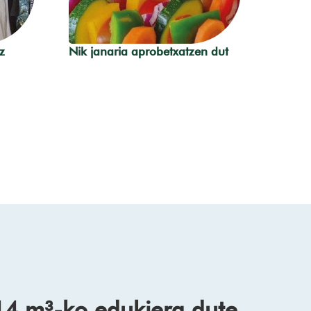
z
Nik janaria aprobetxatzen dut
14 m³-ko edukiera dute.