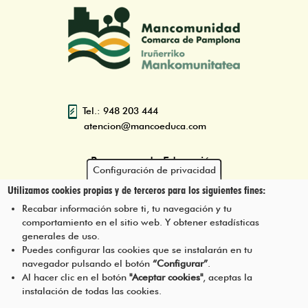
Tel.: 948 203 444
atencion@mancoeduca.com
Programa de Educación
Configuración de privacidad
Ambiental Escolar de la
Utilizamos cookies propias y de terceros para los siguientes fines:
Mancomunidad de la Comarca
de Pamplona
Recabar información sobre ti, tu navegación y tu
comportamiento en el sitio web. Y obtener estadísticas
generales de uso.
Puedes configurar las cookies que se instalarán en tu
navegador pulsando el botón
“Configurar”
.
CONTÁCTANOS
Pie
Al hacer clic en el botón
"Aceptar cookies"
, aceptas la
instalación de todas las cookies.
Menú
AVISO LEGAL