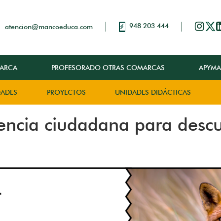
948 203 444
atencion@mancoeduca.com
ARCA
PROFESORADO OTRAS COMARCAS
APYMA
DADES
PROYECTOS
UNIDADES DIDÁCTICAS
ncia ciudadana para descub