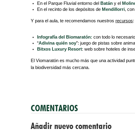
En el Parque Fluvial entorno del 
Batán
 y el 
Molin
En el recinto de los depósitos de 
Mendillorri
, con
Y para el aula, te recomendamos nuestros 
recursos
:
Infografía del Biomaratón:
 con todo lo necesario
“
Adivina quién soy
”: juego de pistas sobre anim
Bitxos Luxury Resort
: web sobre hoteles de ins
El Viomaratón es mucho más que una actividad puntual:
la biodiversidad más cercana.
COMENTARIOS
Añadir nuevo comentario