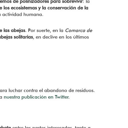
mos de polinizadores para sobrevivir
: la
e los ecosistemas y la conservación de la
a actividad humana.
e las abejas
. Por suerte, en la
Comarca de
abejas solitarias
, en declive en los últimos
para luchar contra el abandono de residuos.
ra
nuestra publicación en Twitter
.
ebate
entre las partes interesadas, tanto a