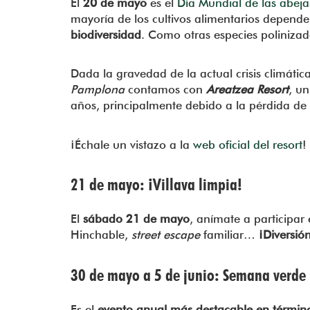
El
20 de mayo
es el
Día Mundial de las abeja
mayoría de los cultivos alimentarios depende
biodiversidad
. Como otras especies polinizad
Dada la gravedad de la actual crisis climátic
Pamplona
contamos con
Areatzea Resort
, u
años, principalmente debido a la pérdida de 
¡Échale un vistazo a la
web oficial del resort
!
21 de mayo: ¡Villava limpia!
El
sábado 21 de mayo
, anímate a participar
Hinchable,
street escape
familiar…
¡Diversió
30 de mayo a 5 de junio: Semana verde
Es el
evento anual más destacable en términ