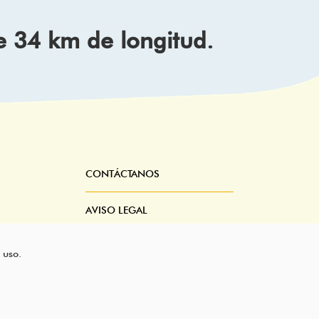
e 34 km de longitud.
CONTÁCTANOS
Pie
Menú
AVISO LEGAL
CONDICIONES DEL SERVICIO
 uso.
POLÍTICA DE PRIVACIDAD