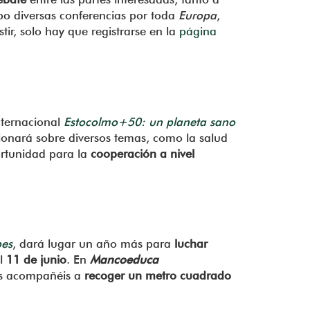
bo diversas conferencias por toda
Europa
,
ir, solo hay que registrarse en la
página
nternacional
Estocolmo+50: un planeta sano
xionará sobre diversos temas, como la salud
ortunidad para la
cooperación a nivel
es
, dará lugar un año más para
luchar
el
11 de junio
. En
Mancoeduca
os acompañéis a
recoger un metro cuadrado