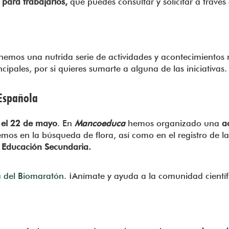
s para trabajarlos,
que puedes consultar y solicitar a travé
enemos una nutrida serie de actividades y acontecimientos
pales, por si quieres sumarte a alguna de las iniciativas.
 Española
y el 22 de mayo
. En
Mancoeduca
hemos organizado una
a
s en la búsqueda de flora, así como en el registro de las
 Educación Secundaria.
a del Biomaratón
. ¡Anímate y ayuda a la comunidad científ