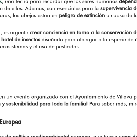
s
, una fecha para recordar que los seres humanos
depende
n de ellos. Además, son esenciales para la
supervivencia d
oras, las abejas están en
peligro de extinción
a causa de l
a, es urgente
crear conciencia en torno a la conservación d
n
hotel de insectos
diseñado para albergar a la especie de
ecosistemas y el uso de pesticidas.
 en un evento organizado con el Ayuntamiento de Villava 
n y sostenibilidad para toda la familia!
Para saber más, mi
 Europea
os de política medioambiental europea
, que busca
crear d