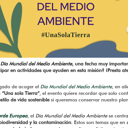
l
Día Mundial del Medio Ambiente
, una fecha muy importa
icipar en actividades que ayuden en esta misión? ¡Presta 
rgado de acoger el
Día Mundial del Medio Ambiente
, en al
a
“Una sola Tierra”
, el evento quiere recordar que solo c
tilo de vida sostenible
si queremos conservar nuestro plan
rde Europea
, el
Día Mundial del Medio Ambiente
se centr
 biodiversidad y la contaminación
. Estos son
temas que en