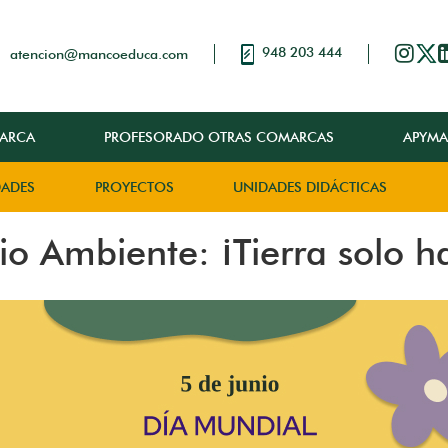
948 203 444
atencion@mancoeduca.com
ARCA
PROFESORADO OTRAS COMARCAS
APYMA
DADES
PROYECTOS
UNIDADES DIDÁCTICAS
o Ambiente: ¡Tierra solo h