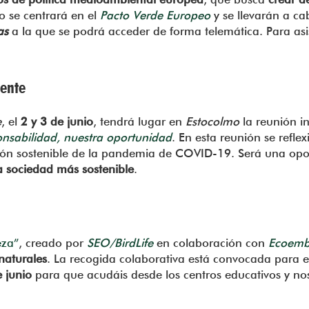
o se centrará en el
Pacto Verde Europeo
y se llevarán a ca
as
a la que se podrá acceder de forma telemática. Para asist
iente
e
, el
2 y 3 de junio
, tendrá lugar en
Estocolmo
la reunión i
nsabilidad, nuestra oportunidad
. En esta reunión se refle
ión sostenible de la pandemia de COVID-19. Será una op
a sociedad más sostenible
.
eza”
, creado por
SEO/BirdLife
en colaboración con
Ecoemb
naturales
. La recogida colaborativa está convocada para 
e junio
para que acudáis desde los centros educativos y n