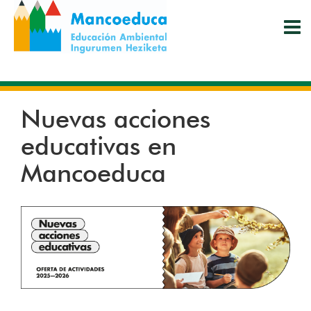
Pasar
al
contenido
principal
Nuevas acciones
educativas en
Mancoeduca