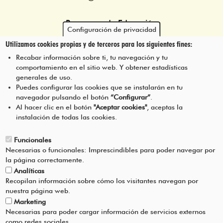
Programa de Educación
Configuración de privacidad
Ambiental Escolar de la
Utilizamos cookies propias y de terceros para los siguientes fines:
Mancomunidad de la Comarca
de Pamplona
Recabar información sobre ti, tu navegación y tu
comportamiento en el sitio web. Y obtener estadísticas
generales de uso.
Puedes configurar las cookies que se instalarán en tu
navegador pulsando el botón
“Configurar”
.
CONTÁCTANOS
Pie
Al hacer clic en el botón
"Aceptar cookies"
, aceptas la
instalación de todas las cookies.
Menú
AVISO LEGAL
Funcionales
Necesarias o funcionales: Imprescindibles para poder navegar por
CONDICIONES DEL SERVICIO
la página correctamente.
Analíticas
POLÍTICA DE PRIVACIDAD
Recopilan información sobre cómo los visitantes navegan por
nuestra página web.
Marketing
AYUDA
Necesarias para poder cargar información de servicios externos
como redes sociales.