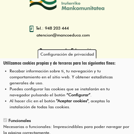
Tel.: 948 203 444
atencion@mancoeduca.com
Programa de Educación
Configuración de privacidad
Ambiental Escolar de la
Utilizamos cookies propias y de terceros para los siguientes fines:
Mancomunidad de la Comarca
de Pamplona
Recabar información sobre ti, tu navegación y tu
comportamiento en el sitio web. Y obtener estadísticas
generales de uso.
Puedes configurar las cookies que se instalarán en tu
navegador pulsando el botón
“Configurar”
.
CONTÁCTANOS
Pie
Al hacer clic en el botón
"Aceptar cookies"
, aceptas la
instalación de todas las cookies.
Menú
AVISO LEGAL
Funcionales
Necesarias o funcionales: Imprescindibles para poder navegar por
CONDICIONES DEL SERVICIO
la página correctamente.