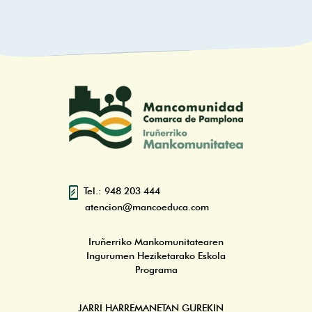
Tel.: 948 203 444
atencion@mancoeduca.com
Iruñerriko Mankomunitatearen
Ingurumen Heziketarako Eskola
Programa
JARRI HARREMANETAN GUREKIN