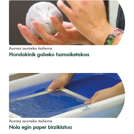
Aurrez aurreko tailerra
Hondakinik gabeko hamaiketakoa
Aurrez aurreko tailerra
Nola egin paper birziklatua