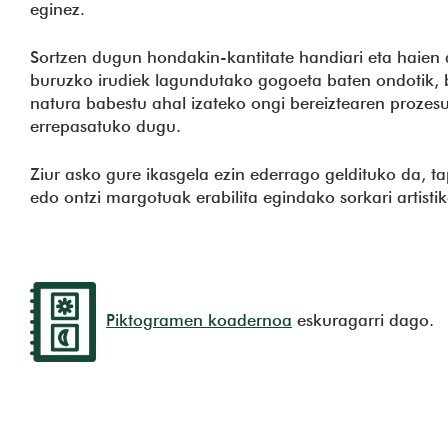
eginez.
Sortzen dugun hondakin-kantitate handiari eta haien 
buruzko irudiek lagundutako gogoeta baten ondotik, b
natura babestu ahal izateko ongi bereiztearen prozes
errepasatuko dugu.
Ziur asko gure ikasgela ezin ederrago geldituko da, t
edo ontzi margotuak erabilita egindako sorkari artisti
Piktogramen koadernoa
eskuragarri dago.