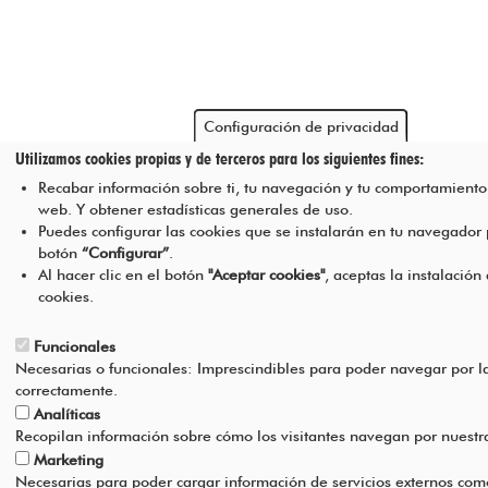
Configuración de privacidad
Utilizamos cookies propias y de terceros para los siguientes fines:
Recabar información sobre ti, tu navegación y tu comportamiento 
web. Y obtener estadísticas generales de uso.
Puedes configurar las cookies que se instalarán en tu navegador
botón
“Configurar”
.
Al hacer clic en el botón
"Aceptar cookies"
, aceptas la instalación
cookies.
Funcionales
Necesarias o funcionales: Imprescindibles para poder navegar por l
correctamente.
Analíticas
Recopilan información sobre cómo los visitantes navegan por nuest
Marketing
Necesarias para poder cargar información de servicios externos com