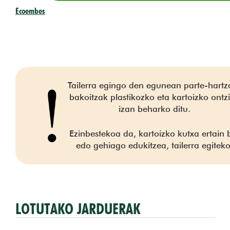
Ecoembes
Tailerra egingo den egunean parte-hartza
bakoitzak plastikozko eta kartoizko ontz
izan beharko ditu.
Ezinbestekoa da, kartoizko kutxa ertain 
edo gehiago edukitzea, tailerra egiteko
LOTUTAKO JARDUERAK