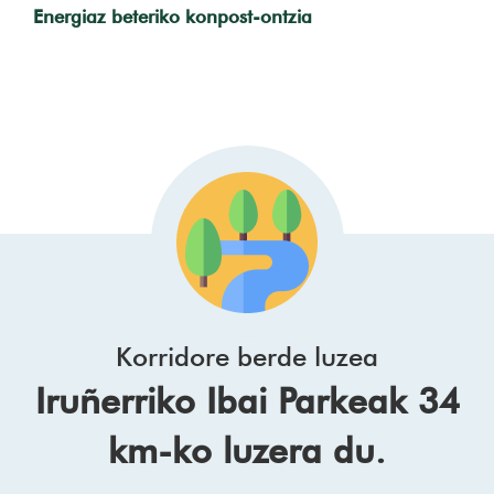
Energiaz beteriko konpost-ontzia
Korridore berde luzea
Iruñerriko Ibai Parkeak 34
km-ko luzera du.