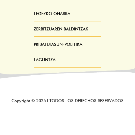
Pie
Menú
LEGEZKO OHARRA
ZERBITZUAREN BALDINTZAK
PRIBATUTASUN-POLITIKA
LAGUNTZA
Copyright ©
2026
l TODOS LOS DERECHOS RESERVADOS