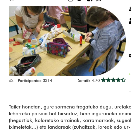
Participantes:
3314
5etatik 4.70
Tailer honetan, gure sormena frogatuko dugu, uretak
lehorreko paisaia bat birsortuz, bere inguruneko anim
(hegaztiak, koloretako arrainak, karramarroak, sugea
tximeletak…) eta landareak (zuhaitzak, loreak edo ur