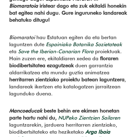
Biomaratoia
iristear dago eta zuk ekitaldi honekin
bat egitea nahi dugu. Gure inguruneko landareak
behatuko ditugu!
Biomaratoi
hau Estatuan egiten da eta bertan
laguntzen dute
Espainiako Botanika Sozietateak
eta
Save the Iberian-Canarian Flora
proiektuak.
Hain zuzen ere, ekitaldiaren xedea da
floraren
biodibertsitatea ezagutzeak
duen garrantzia
aldarrikatzea eta mundu guztia animatzea
herritarren zientziako proiektu batean laguntzera
,
landareak ikertzen eta katalogatzen jarraitzean
lagunduko duena.
Mancoeducak
beste behin ere ekimen honetan
parte hartu nahi du,
NUPeko Zientzien Sailaren
laguntzarekin, jarduera herritarren zientziako,
biodibertsitateko eta heziketako
Arga Ibaia