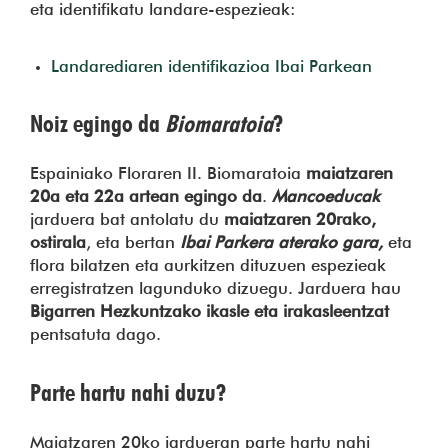
eta identifikatu landare-espezieak:
Landarediaren identifikazioa Ibai Parkean
Noiz egingo da
Biomaratoia
?
Espainiako Floraren II. Biomaratoia
maiatzaren
20a eta 22a artean egingo da
.
Mancoeducak
jarduera bat antolatu du
maiatzaren 20rako,
ostirala
, eta bertan
Ibai Parkera aterako gara,
eta
flora bilatzen eta aurkitzen dituzuen espezieak
erregistratzen lagunduko dizuegu. Jarduera hau
Bigarren Hezkuntzako ikasle eta irakasleentzat
pentsatuta dago.
Parte hartu nahi duzu?
Maiatzaren 20ko jardueran parte hartu nahi