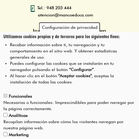
Tel.: 948 203 444
atencion@mancoeduca.com
Configuración de privacidad
Iruñerriko Mankomunitatearen
Utilizamos cookies propias y de terceros para los siguientes fines:
Ingurumen Heziketarako Eskola
Programa
Recabar información sobre ti, tu navegación y tu
comportamiento en el sitio web. Y obtener estadísticas
generales de uso.
Puedes configurar las cookies que se instalarán en tu
navegador pulsando el botón
“Configurar”
.
JARRI HARREMANETAN GUREKIN
Pie
Al hacer clic en el botón
"Aceptar cookies"
, aceptas la
instalación de todas las cookies.
Menú
LEGEZKO OHARRA
Funcionales
Necesarias o funcionales: Imprescindibles para poder navegar por
ZERBITZUAREN BALDINTZAK
la página correctamente.
Analíticas
PRIBATUTASUN-POLITIKA
Recopilan información sobre cómo los visitantes navegan por
nuestra página web.
Marketing
LAGUNTZA