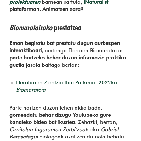
proiektuaren
barnean sartuta,
iNaturalist
plataforman. Animatzen zara?
Biomaratoirako
prestatzea
Eman begiratu bat prestatu dugun aurkezpen
interaktiboari,
aurtengo Floraren Biomaratoian
parte hartzeko behar duzun informazio praktiko
guztia
jasota baitago bertan:
Herritarren Zientzia Ibai Parkean: 2022ko
Biomaratoia
Parte hartzen duzun lehen aldia bada,
gomendatu behar dizugu Youtubeko gure
kanaleko bideo bat ikustea
. Zehazki, bertan,
Ornitolan Ingurumen Zerbitzuak
-eko
Gabriel
Berasategui
biologoak azaltzen du nola behatu