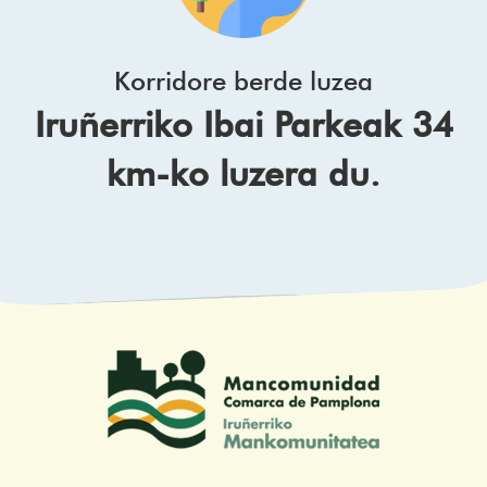
Korridore berde luzea
Iruñerriko Ibai Parkeak 34
km-ko luzera du.