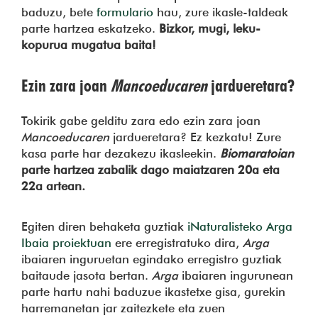
baduzu, bete
formulario
hau, zure ikasle-taldeak
parte hartzea eskatzeko.
Bizkor, mugi, leku-
kopurua mugatua baita!
Ezin zara joan
Mancoeducaren
jardueretara?
Tokirik gabe gelditu zara edo ezin zara joan
Mancoeducaren
jardueretara? Ez kezkatu! Zure
kasa parte har dezakezu ikasleekin.
Biomaratoian
parte hartzea zabalik dago maiatzaren 20a eta
22a artean.
Egiten diren behaketa guztiak
iNaturalisteko Arga
Ibaia proiektuan
ere erregistratuko dira,
Arga
ibaiaren inguruetan egindako erregistro guztiak
baitaude jasota bertan.
Arga
ibaiaren ingurunean
parte hartu nahi baduzue ikastetxe gisa, gurekin
harremanetan jar zaitezkete eta zuen