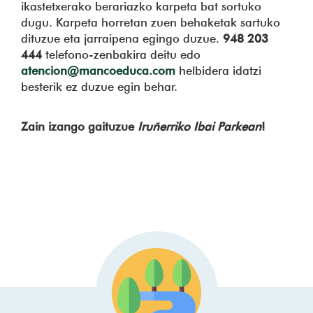
ikastetxerako berariazko karpeta bat sortuko
dugu. Karpeta horretan zuen behaketak sartuko
dituzue eta jarraipena egingo duzue.
948 203
444
telefono-zenbakira deitu edo
atencion@mancoeduca.com
helbidera idatzi
besterik ez duzue egin behar.
Zain izango gaituzue
Iruñerriko Ibai Parkean
!