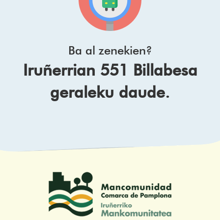
Ba al zenekien?
Iruñerrian 551 Billabesa
geraleku daude.