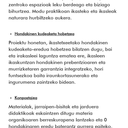
zentroko espazioak leku berdeago eta biziago
bihurtzea. Modu praktikoan ikasteko eta ikasleak
naturara hurbiltzeko aukera.
Hondakinen kudeaketa hobetzea
Proiektu honetan, ikastetxeetako hondakinen
kudeaketa-eredua hobetzea bilatzen dugu, bai
eta irakasleei laguntza ematea ere, ikasleen
ikaskuntzan hondakinen prebentzioaren eta
murrizketaren garrantzia integratzeko, hori
funtsezkoa baita iraunkortasunerako eta
ingurumena zaintzeko bidean.
Konpostajea
Materialak, jarraipen-bisitak eta jarduera
didaktikoak eskaintzen ditugu materia
organikoaren berreskurapena lantzeko eta 0
hondakinaren eredu baterantz aurrera egiteko,