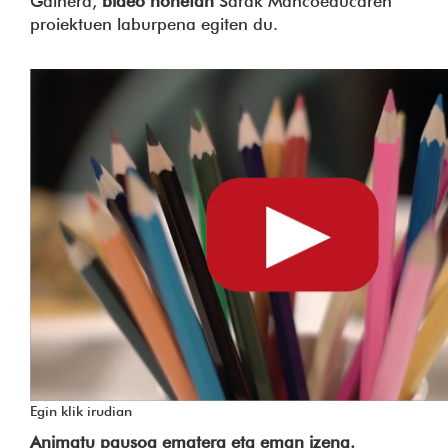
Gainera,
bideo honetan
Sarak Mancoeducaren
proiektuen laburpena egiten du.
Egin klik irudian
Animatu pausoa ematera eta eman izena.