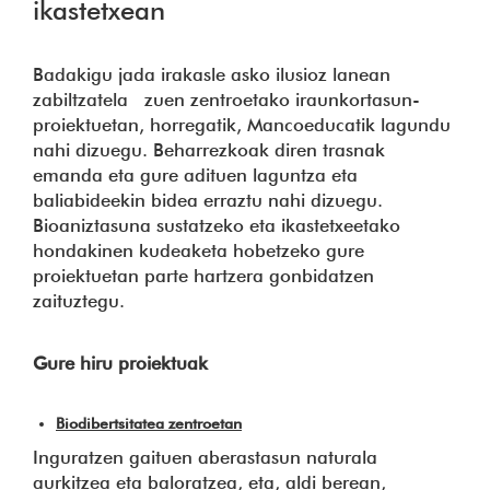
ikastetxean
Badakigu jada irakasle asko ilusioz lanean
zabiltzatela zuen zentroetako iraunkortasun-
proiektuetan, horregatik, Mancoeducatik lagundu
nahi dizuegu. Beharrezkoak diren trasnak
emanda eta gure adituen laguntza eta
baliabideekin bidea erraztu nahi dizuegu.
Bioaniztasuna sustatzeko eta ikastetxeetako
hondakinen kudeaketa hobetzeko gure
proiektuetan parte hartzera gonbidatzen
zaituztegu.
Gure hiru proiektuak
Biodibertsitatea zentroetan
Inguratzen gaituen aberastasun naturala
aurkitzea eta baloratzea, eta, aldi berean,