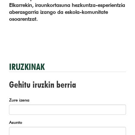
Elkarrekin, iraunkortasuna hezkuntza-esperientzia
aberasgarria izango da eskola-komunitate
osoarentzat.
IRUZKINAK
Gehitu iruzkin berria
Zure izena
Asunto