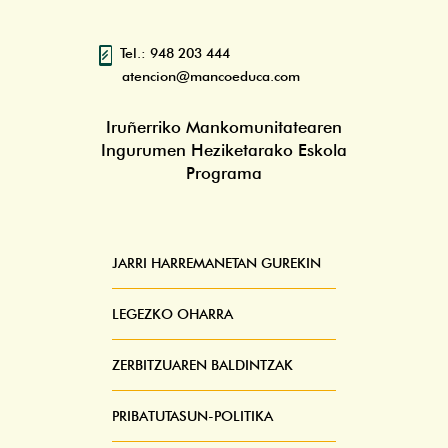
Tel.: 948 203 444
atencion@mancoeduca.com
Iruñerriko Mankomunitatearen
Ingurumen Heziketarako Eskola
Programa
JARRI HARREMANETAN GUREKIN
Pie
Menú
LEGEZKO OHARRA
ZERBITZUAREN BALDINTZAK
PRIBATUTASUN-POLITIKA