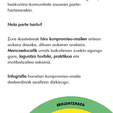
hezkuntza-komunitate osoaren parte-
hartzearekin.
Nola parte hartu?
Zure ikastetxeak
hiru konpromiso-mailen
artean
aukera dezake, dituen aukeren arabera.
Mancoeducatik
urrats bakoitzean zuekin egongo
gara,
laguntza hurbila, praktikoa
eta
motibatzailea eskainiz.
Infografia
honetan konpromiso-maila
desberdinak azaltzen dizkizugu: