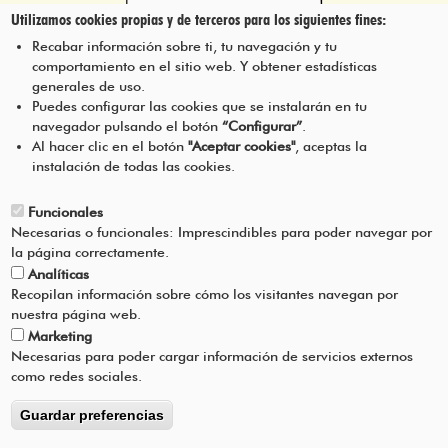
Utilizamos cookies propias y de terceros para los siguientes fines:
Programa de Educación Ambiental
Recabar información sobre ti, tu navegación y tu
Escolar de la Mancomunidad de la
comportamiento en el sitio web. Y obtener estadísticas
Comarca de Pamplona
generales de uso.
Puedes configurar las cookies que se instalarán en tu
navegador pulsando el botón
“Configurar”
.
CONTÁCTANOS
Pie
Al hacer clic en el botón
"Aceptar cookies"
, aceptas la
instalación de todas las cookies.
Menú
AVISO LEGAL
Funcionales
Necesarias o funcionales: Imprescindibles para poder navegar por
CONDICIONES DEL SERVICIO
la página correctamente.
Analíticas
POLÍTICA DE PRIVACIDAD
Recopilan información sobre cómo los visitantes navegan por
nuestra página web.
Marketing
AYUDA
Necesarias para poder cargar información de servicios externos
como redes sociales.
Guardar preferencias