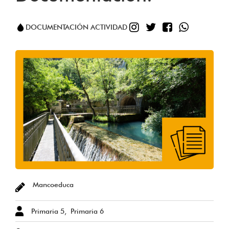
INSTAGRAM
TWITTER
FACEBOO
WHATS
DOCUMENTACIÓN ACTIVIDAD
Mancoeduca
Primaria 5
Primaria 6