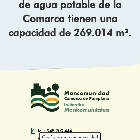
de agua potable de la
Comarca tienen una
capacidad de 269.014 m³.
Tel.: 948 203 444
Configuración de privacidad
atencion@mancoeduca.com