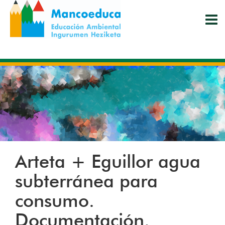
Pasar
al
contenido
principal
Arteta + Eguillor agua
subterránea para
consumo.
Documentación.