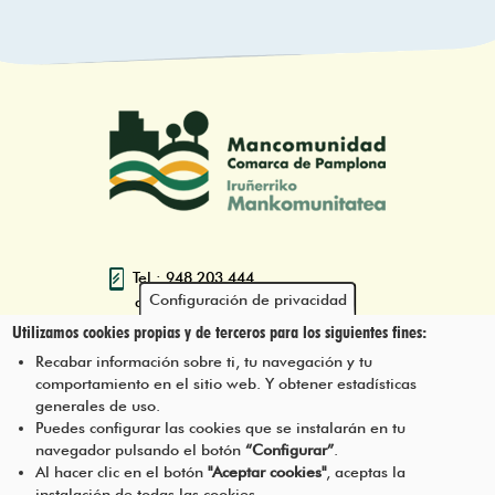
Tel.: 948 203 444
Configuración de privacidad
atencion@mancoeduca.com
Utilizamos cookies propias y de terceros para los siguientes fines:
Programa de Educación Ambiental
Recabar información sobre ti, tu navegación y tu
Escolar de la Mancomunidad de la
comportamiento en el sitio web. Y obtener estadísticas
Comarca de Pamplona
generales de uso.
Puedes configurar las cookies que se instalarán en tu
navegador pulsando el botón
“Configurar”
.
CONTÁCTANOS
Pie
Al hacer clic en el botón
"Aceptar cookies"
, aceptas la
instalación de todas las cookies.