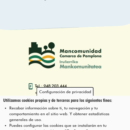
Tel.: 948 203 444
Configuración de privacidad
atencion@mancoeduca.com
Utilizamos cookies propias y de terceros para los siguientes fines:
Programa de Educación Ambiental
Recabar información sobre ti, tu navegación y tu
Escolar de la Mancomunidad de la
comportamiento en el sitio web. Y obtener estadísticas
Comarca de Pamplona
generales de uso.
Puedes configurar las cookies que se instalarán en tu