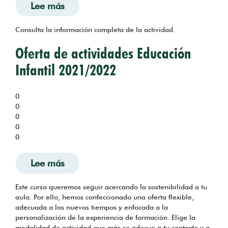
Lee más
sobre Yo me muevo en verde. Docume
Consulta la información completa de la actividad.
Oferta de actividades Educación
Infantil 2021/2022
0
0
0
0
0
Lee más
sobre Oferta de actividades Educación
Este curso queremos seguir acercando la sostenibilidad a tu
aula. Por ello, hemos confeccionado una oferta flexible,
adecuada a los nuevos tiempos y enfocada a la
personalización de la experiencia de formación. Elige la
modalidad de actividad que más se adecue a tu contexto y a