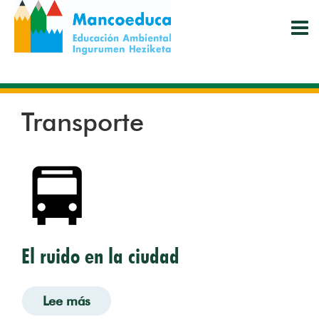
Pasar
al
contenido
principal
Transporte
El ruido en la ciudad
Lee más
sobre El ruido en la ciudad