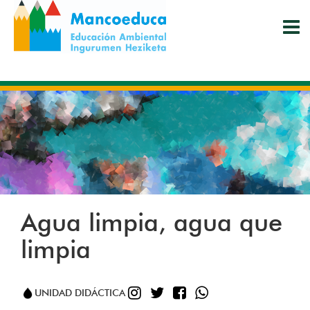
Pasar
al
contenido
principal
Agua limpia, agua que
limpia
INSTAGRAM
TWITTER
FACEBOOK
WHATSAPP
UNIDAD DIDÁCTICA