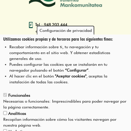
Tel.: 948 203 444
Configuración de privacidad
atencion@mancoeduca.com
Utilizamos cookies propias y de terceros para los siguientes fines:
Programa de Educación Ambiental
Recabar información sobre ti, tu navegación y tu
Escolar de la Mancomunidad de la
comportamiento en el sitio web. Y obtener estadísticas
Comarca de Pamplona
generales de uso.
Puedes configurar las cookies que se instalarán en tu
navegador pulsando el botón
“Configurar”
.
CONTÁCTANOS
Pie
Al hacer clic en el botón
"Aceptar cookies"
, aceptas la
instalación de todas las cookies.
Menú
AVISO LEGAL
Funcionales
Necesarias o funcionales: Imprescindibles para poder navegar por
CONDICIONES DEL SERVICIO
la página correctamente.
Analíticas
POLÍTICA DE PRIVACIDAD
Recopilan información sobre cómo los visitantes navegan por
nuestra página web.