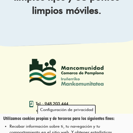
limpios móviles.
Tel.: 948 203 444
Configuración de privacidad
atencion@mancoeduca.com
Utilizamos cookies propias y de terceros para los siguientes fines:
Programa de Educación Ambiental
Recabar información sobre ti, tu navegación y tu
Escolar de la Mancomunidad de la
comportamiento en el sitio web. Y obtener estadísticas