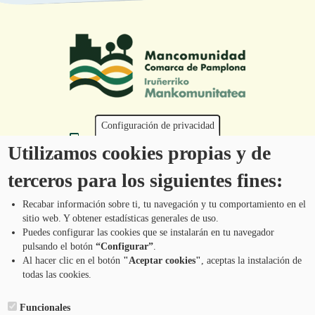
Configuración de privacidad
Tel.: 948 203 444
Utilizamos cookies propias y de
atencion@mancoeduca.com
terceros para los siguientes fines:
Programa de Educación Ambiental Escolar
de la Mancomunidad de la Comarca de
Recabar información sobre ti, tu navegación y tu comportamiento en el
Pamplona
sitio web. Y obtener estadísticas generales de uso.
Puedes configurar las cookies que se instalarán en tu navegador
pulsando el botón
“Configurar”
.
CONTÁCTANOS
Pie
Al hacer clic en el botón
"Aceptar cookies"
, aceptas la instalación de
todas las cookies.
Menú
AVISO LEGAL
Funcionales