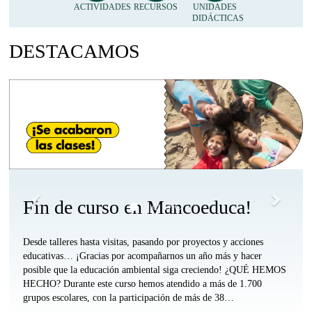
Accesos
ACTIVIDADES
RECURSOS
UNIDADES
DIDÁCTICAS
Día del Medio Ambiente
Directos
DESTACAMOS
Anónimo
Arriba
Anterior
Siguie
Accesos
Accesos
Accesos
Accesos
Directos
Directos
Directos
Directos
Profesorado
Profesorado
Apymas
Familias
Comarca
Otras
Arriba
y
Arriba
Comarcas
Alumnado
Arriba
Arriba
Fin de curso en Mancoeduca!
Desde talleres hasta visitas, pasando por proyectos y acciones
educativas… ¡Gracias por acompañarnos un año más y hacer
posible que la educación ambiental siga creciendo! ¿QUÉ HEMOS
HECHO? Durante este curso hemos atendido a más de 1.700
grupos escolares, con la participación de más de 38…