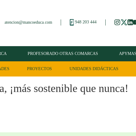
948 203 444
atencion@mancoeduca.com
RCA
PROFESORADO OTRAS COMARCAS
APYMA
ADES
PROYECTOS
UNIDADES DIDÁCTICAS
, ¡más sostenible que nunca!