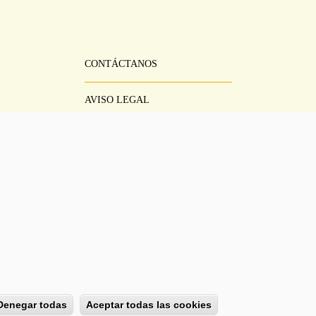
CONTÁCTANOS
Pie
Menú
AVISO LEGAL
CONDICIONES DEL SERVICIO
POLÍTICA DE PRIVACIDAD
AYUDA
Denegar todas
Aceptar todas las cookies
Modificar consent