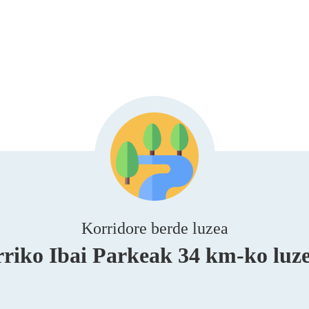
Korridore berde luzea
rriko Ibai Parkeak 34 km-ko luze