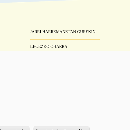
JARRI HARREMANETAN GUREKIN
Pie
Menú
LEGEZKO OHARRA
ZERBITZUAREN BALDINTZAK
PRIBATUTASUN-POLITIKA
LAGUNTZA