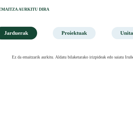
 EMAITZA AURKITU DIRA
Jarduerak
Proiektuak
Unita
Ez da emaitzarik aurkitu. Aldatu bilaketarako irizpideak edo saiatu I