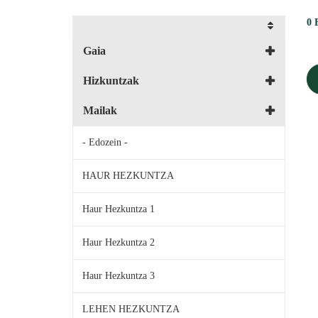
0
Gaia
Hizkuntzak
Mailak
- Edozein -
HAUR HEZKUNTZA
Haur Hezkuntza 1
Haur Hezkuntza 2
Haur Hezkuntza 3
LEHEN HEZKUNTZA