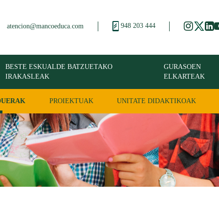
948 203 444
atencion@mancoeduca.com
BESTE ESKUALDE BATZUETAKO
GURASOEN
IRAKASLEAK
ELKARTEAK
DUERAK
PROIEKTUAK
UNITATE DIDAKTIKOAK