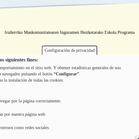
Iruñerriko Mankomunitatearen Ingurumen Heziketarako Eskola Programa
Configuración de privacidad
s siguientes fines:
mportamiento en el sitio web. Y obtener estadísticas generales de uso.
 tu navegador pulsando el botón
“Configurar”
.
as la instalación de todas las cookies.
avegar por la página correctamente.
an por nuestra página web.
externos como redes sociales.