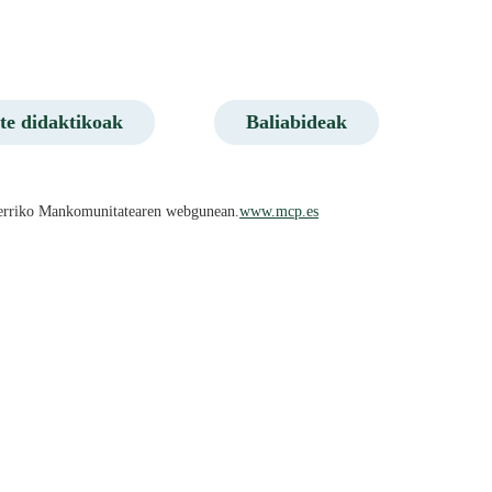
te didaktikoak
Baliabideak
ruñerriko Mankomunitatearen webgunean.
www.mcp.es