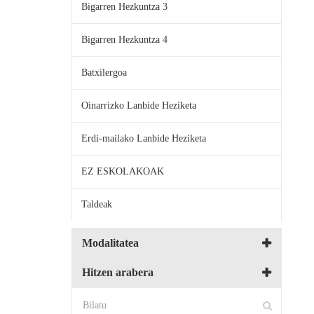
Bigarren Hezkuntza 3
Bigarren Hezkuntza 4
Batxilergoa
Oinarrizko Lanbide Heziketa
Erdi-mailako Lanbide Heziketa
EZ ESKOLAKOAK
Taldeak
Modalitatea
Hitzen arabera