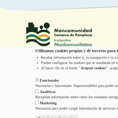
Utilizamos cookies propias y de terceros para lo
Recabar información sobre ti, tu navegación y tu co
Tel.: 948 203 444
Puedes configurar las cookies que se instalarán en
atencion@mancoeduca.com
Al hacer clic en el botón
"Aceptar cookies"
, acept
Funcionales
Necesarias o funcionales: Imprescindibles para poder n
Analíticas
Recopilan información sobre cómo los visitantes naveg
Marketing
Necesarias para poder cargar información de servicios 