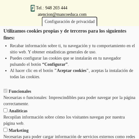
Tel.: 948 203 444
atencion@mancoeduca.com
Configuración de privacidad
Utilizamos cookies propias y de terceros para los siguientes
fines:
Iruñerriko Mankomunitatearen Ingurumen
Heziketarako Eskola Programa
Recabar información sobre ti, tu navegación y tu comportamiento en el
sitio web. Y obtener estadísticas generales de uso.
Puedes configurar las cookies que se instalarán en tu navegador
pulsando el botón
“Configurar”
.
JARRI HARREMANETAN GUREKIN
Pie
Al hacer clic en el botón
"Aceptar cookies"
, aceptas la instalación de
todas las cookies.
Menú
LEGEZKO OHARRA
Funcionales
Necesarias o funcionales: Imprescindibles para poder navegar por la página
ZERBITZUAREN BALDINTZAK
correctamente.
Analíticas
PRIBATUTASUN-POLITIKA
Recopilan información sobre cómo los visitantes navegan por nuestra
página web.
Marketing
LAGUNTZA
Necesarias para poder cargar información de servicios externos como redes