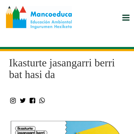
Skip
to
main
content
Ikasturte jasangarri berri
bat hasi da
instagram
Twitter
Facebook
WhatsApp