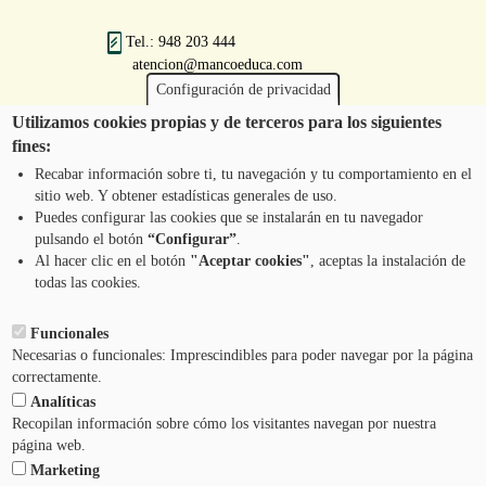
Tel.: 948 203 444
atencion@mancoeduca.com
Configuración de privacidad
Utilizamos cookies propias y de terceros para los siguientes
fines:
Iruñerriko Mankomunitatearen Ingurumen
Heziketarako Eskola Programa
Recabar información sobre ti, tu navegación y tu comportamiento en el
sitio web. Y obtener estadísticas generales de uso.
Puedes configurar las cookies que se instalarán en tu navegador
pulsando el botón
“Configurar”
.
JARRI HARREMANETAN GUREKIN
Pie
Al hacer clic en el botón
"Aceptar cookies"
, aceptas la instalación de
todas las cookies.
Menú
LEGEZKO OHARRA
Funcionales
Necesarias o funcionales: Imprescindibles para poder navegar por la página
ZERBITZUAREN BALDINTZAK
correctamente.
Analíticas
PRIBATUTASUN-POLITIKA
Recopilan información sobre cómo los visitantes navegan por nuestra
página web.
Marketing
LAGUNTZA