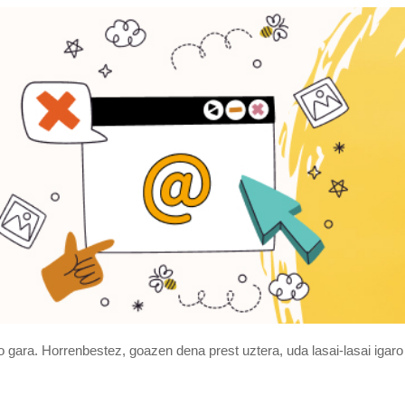
o gara. Horrenbestez, goazen dena prest uztera, uda lasai-lasai igaro 