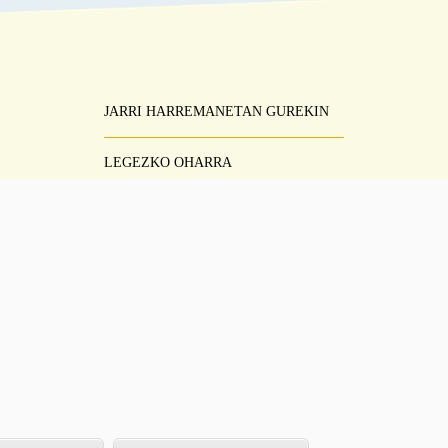
JARRI HARREMANETAN GUREKIN
Pie
Menú
LEGEZKO OHARRA
ZERBITZUAREN BALDINTZAK
PRIBATUTASUN-POLITIKA
LAGUNTZA