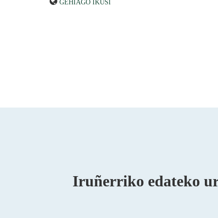
GEHIAGO IKUSI
Iruñerriko edateko ur