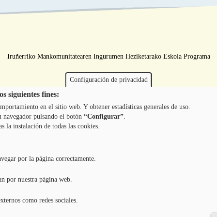
Iruñerriko Mankomunitatearen Ingurumen Heziketarako Eskola Programa
Configuración de privacidad
s siguientes fines:
mportamiento en el sitio web. Y obtener estadísticas generales de uso.
 tu navegador pulsando el botón
“Configurar”
.
as la instalación de todas las cookies.
avegar por la página correctamente.
an por nuestra página web.
externos como redes sociales.
Copyright ©
2026
l TODOS LOS DERECHOS RESERVADOS