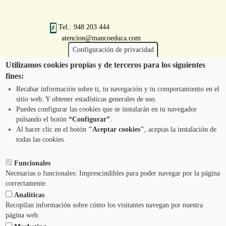
Tel.: 948 203 444
atencion@mancoeduca.com
Configuración de privacidad
Utilizamos cookies propias y de terceros para los siguientes
fines:
Iruñerriko Mankomunitatearen Ingurumen
Heziketarako Eskola Programa
Recabar información sobre ti, tu navegación y tu comportamiento en el
sitio web. Y obtener estadísticas generales de uso.
Puedes configurar las cookies que se instalarán en tu navegador
pulsando el botón
“Configurar”
.
JARRI HARREMANETAN GUREKIN
Pie
Al hacer clic en el botón
"Aceptar cookies"
, aceptas la instalación de
todas las cookies.
Menú
LEGEZKO OHARRA
Funcionales
Necesarias o funcionales: Imprescindibles para poder navegar por la página
ZERBITZUAREN BALDINTZAK
correctamente.
Analíticas
PRIBATUTASUN-POLITIKA
Recopilan información sobre cómo los visitantes navegan por nuestra
página web.