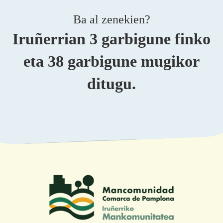
Ba al zenekien?
Iruñerrian 3 garbigune finko
eta 38 garbigune mugikor
ditugu.