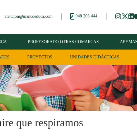
948 203 444
atencion@mancoeduca.com
RCA
PROFESORADO OTRAS COMARCAS
APYMA
ADES
PROYECTOS
UNIDADES DIDÁCTICAS
aire que respiramos