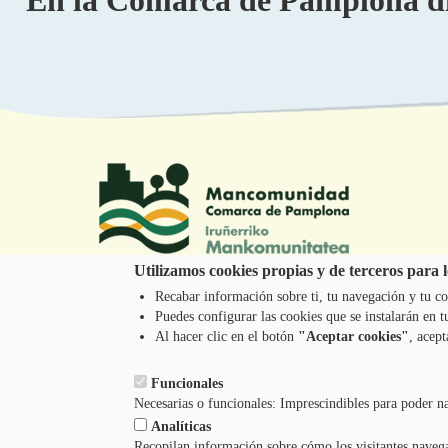
En la Comarca de Pamplona dis
Utilizamos cookies propias y de terceros para lo
Recabar información sobre ti, tu navegación y tu co
Tel.: 948 203 444
Puedes configurar las cookies que se instalarán en
atencion@mancoeduca.com
Al hacer clic en el botón
"Aceptar cookies"
, acept
Funcionales
Necesarias o funcionales: Imprescindibles para poder n
Analíticas
Recopilan información sobre cómo los visitantes naveg