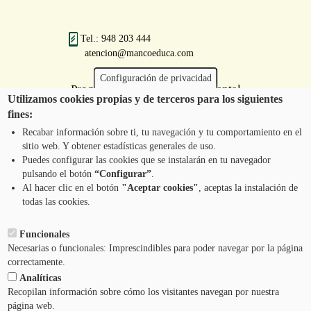
Tel.: 948 203 444
atencion@mancoeduca.com
Configuración de privacidad
Programa de Educación Ambiental
Utilizamos cookies propias y de terceros para los siguientes
Escolar de la Mancomunidad de la
fines:
Comarca de Pamplona
Recabar información sobre ti, tu navegación y tu comportamiento en el
sitio web. Y obtener estadísticas generales de uso.
Puedes configurar las cookies que se instalarán en tu navegador
pulsando el botón
“Configurar”
.
CONTÁCTANOS
Pie
Al hacer clic en el botón
"Aceptar cookies"
, aceptas la instalación de
todas las cookies.
Menú
AVISO LEGAL
Funcionales
Necesarias o funcionales: Imprescindibles para poder navegar por la página
CONDICIONES DEL SERVICIO
correctamente.
Analíticas
POLÍTICA DE PRIVACIDAD
Recopilan información sobre cómo los visitantes navegan por nuestra
página web.