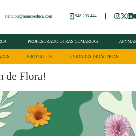
948 203 444
atencion@mancoeduca.com
RCA
PROFESORADO OTRAS COMARCAS
APYMA
ADES
PROYECTOS
UNIDADES DIDÁCTICAS
n de Flora!