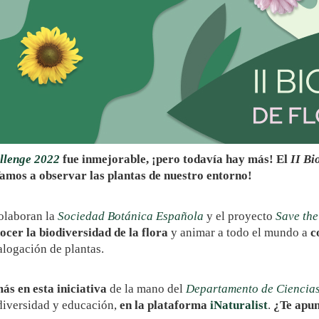
llenge 2022
fue inmejorable, ¡pero todavía hay más! El
II Bi
Vamos a observar las plantas de nuestro entorno!
colaboran la
Sociedad Botánica Española
y el proyecto
Save the
ocer la biodiversidad de la flora
y animar a todo el mundo a
c
alogación de plantas.
s en esta iniciativa
de la mano del
Departamento de Ciencia
diversidad y educación,
en la plataforma
iNaturalist
.
¿Te apu